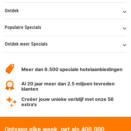
Ontdek
Populaire Specials
Ontdek meer Specials
Over
HotelSpecials
Meer dan 6.500 speciale hotelaanbiedingen
Al 20 jaar meer dan 2.5 miljoen tevreden
klanten
Creëer jouw unieke verblijf met onze 56
extra's
Ontvang elke week, net als 400.000