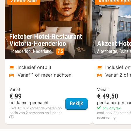
Zomer Sale
Voordeel Spec
Fletcher Hotel-Restaurant
Victoria-Hoenderloo
Akzent Hote
Hoenderloo, Nederland
7.5
Altenberge, Duits
Inclusief ontbijt
Inclusief on
Vanaf 1 of meer nachten
Vanaf 2 of
Vanaf
Vanaf
€ 99
€ 49,50
Fletcher Hotel-Restau
per kamer per nacht
per kamer per na
Bekijk
Excl. € 16 bijkomende kosten op
incl. citytax
basis van 2 personen en 1 nacht
excl. servicekosten 
reservering