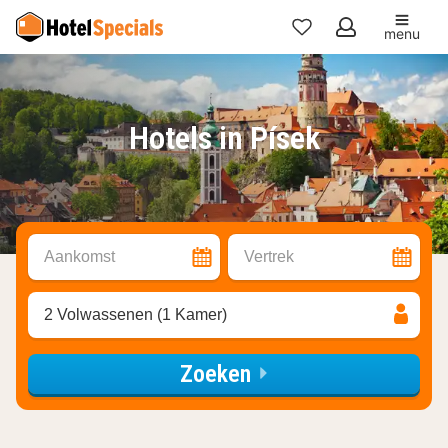
menu
Mijn
favorieten
Hotels in Písek
Aankomst
Vertrek
2 Volwassenen (1 Kamer)
Zoeken