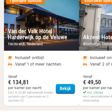
Tijdelijke Special
Voordeel Spec
Van der Valk Hotel
Harderwijk op de Veluwe
Akzent Hote
Harderwijk, Nederland
Altenberge, Duits
Inclusief ontbijt
Inclusief on
Vanaf 1 of meer nachten
Vanaf 2 of
Vanaf
Vanaf
€ 134,81
€ 49,50
Van der Valk Hotel Ha
per kamer per nacht
per kamer per na
Bekijk
Excl. € 23,80 bijkomende kosten
incl. citytax
op basis van 2 personen en 2
excl. servicekosten 
nachten
reservering