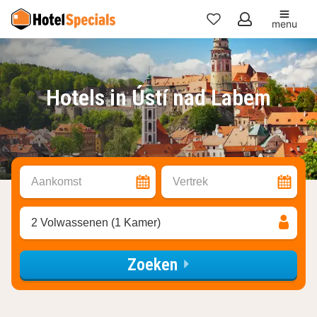
menu
Mijn
favorieten
Hotels in Ústí nad Labem
Aankomst
Vertrek
2 Volwassenen (1 Kamer)
Zoeken