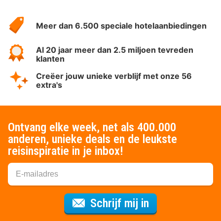
Over
HotelSpecials
Meer dan 6.500 speciale hotelaanbiedingen
Al 20 jaar meer dan 2.5 miljoen tevreden
klanten
Creëer jouw unieke verblijf met onze 56
extra's
Ontvang elke week, net als 400.000
anderen, unieke deals en de leukste
reisinspiratie in je inbox!
Voor de nieuws
Schrijf mij in