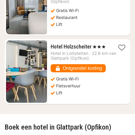
vanaf
(Opfikon)
€
Gratis Wi-Fi
418,88
Restaurant
Lift
1
Hotel Holzscheiter
, 3 Sterren
nacht
Hotel in
Lottstetten
·
22.8 km van
vanaf
Glattpark (Opfikon)
€
118,97
Ontgrendel korting
Gratis Wi-Fi
Fietsverhuur
Lift
Boek een hotel in Glattpark (Opfikon)