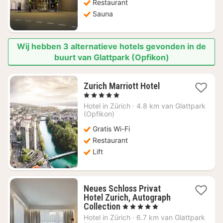
Restaurant
Sauna
Wij hebben 3 alternatieve hotels gevonden in de
buurt van Glattpark (Opfikon)
1
Zurich Marriott Hotel
nacht
, 5 Sterren
vanaf
Hotel in
Zürich
·
4.8 km van Glattpark
€
(Opfikon)
458,40
Gratis Wi-Fi
Restaurant
Lift
Neues Schloss Privat
Hotel Zurich, Autograph
1
Collection
, 5 Sterren
nacht
Hotel in
Zürich
·
6.7 km van Glattpark