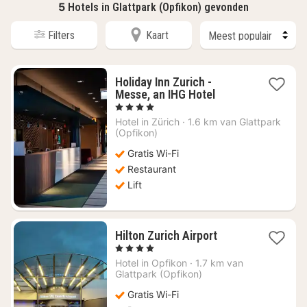
5
Hotels in Glattpark (Opfikon) gevonden
Filters
Kaart
Holiday Inn Zurich -
1
Messe, an IHG Hotel
nacht
, 4 Sterren
vanaf
Hotel in
Zürich
·
1.6 km van Glattpark
€
(Opfikon)
119,61
Gratis Wi-Fi
Restaurant
Lift
1
Hilton Zurich Airport
nacht
, 4 Sterren
vanaf
Hotel in
Opfikon
·
1.7 km van
€
Glattpark (Opfikon)
130,31
Gratis Wi-Fi