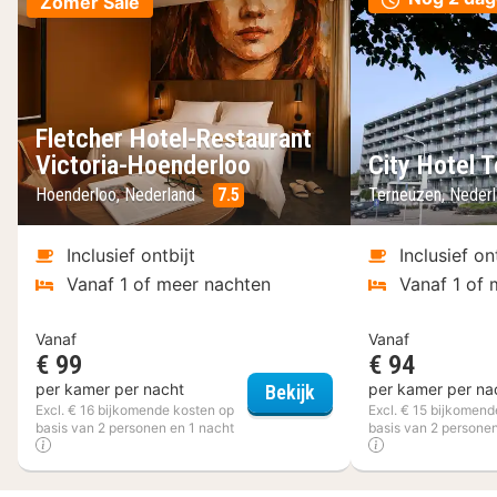
Zomer Sale
Fletcher Hotel-Restaurant
Victoria-Hoenderloo
City Hotel 
Hoenderloo, Nederland
7.5
Terneuzen, Neder
Inclusief ontbijt
Inclusief on
Vanaf 1 of meer nachten
Vanaf 1 of 
Vanaf
Vanaf
€ 99
€ 94
Fletcher Hotel-Restau
per kamer per nacht
per kamer per na
Bekijk
Excl. € 16 bijkomende kosten op
Excl. € 15 bijkomend
basis van 2 personen en 1 nacht
basis van 2 personen