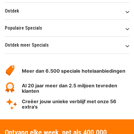
Ontdek
Populaire Specials
Ontdek meer Specials
Over
HotelSpecials
Meer dan 6.500 speciale hotelaanbiedingen
Al 20 jaar meer dan 2.5 miljoen tevreden
klanten
Creëer jouw unieke verblijf met onze 56
extra's
Ontvang elke week, net als 400.000