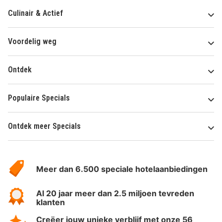
Culinair & Actief
Voordelig weg
Ontdek
Populaire Specials
Ontdek meer Specials
Over
HotelSpecials
Meer dan 6.500 speciale hotelaanbiedingen
Al 20 jaar meer dan 2.5 miljoen tevreden
klanten
Creëer jouw unieke verblijf met onze 56