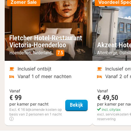
Zomer Sale
Voordeel Spec
Fletcher Hotel-Restaurant
Victoria-Hoenderloo
Akzent Hote
Hoenderloo, Nederland
7.5
Altenberge, Duits
Inclusief ontbijt
Inclusief on
Vanaf 1 of meer nachten
Vanaf 2 of
Vanaf
Vanaf
€ 99
€ 49,50
Fletcher Hotel-Restau
per kamer per nacht
per kamer per na
Bekijk
Excl. € 16 bijkomende kosten op
incl. citytax
basis van 2 personen en 1 nacht
excl. servicekosten 
reservering