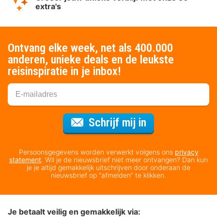
extra's
Ontvang elke week, net als 400.000
anderen, unieke deals en de leukste
reisinspiratie in je inbox!
Voor de nieuws
Schrijf mij in
Persoonsgegevens worden verwerkt volgens ons
privacy
statement
. Wil je de nieuwsbrief niet meer ontvangen? Dan kun
je je altijd gemakkelijk uitschrijven door onderaan de
nieuwsbrief op “afmelden” te klikken.
Je betaalt veilig en gemakkelijk via: