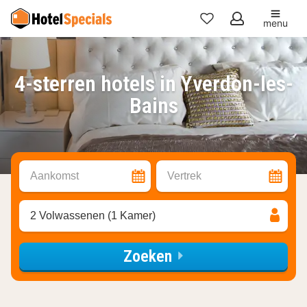
menu
Mijn
favorieten
4-sterren hotels in Yverdon-les-
Bains
Aankomst
Vertrek
2 Volwassenen (1 Kamer)
Zoeken