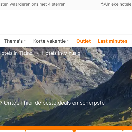
sten waarderen ons met 4 sterren
Unieke hotele
Thema's
Korte vakantie
Outlet
Last minutes
Hotels in Ticino
Hotels in Minusio
en? Ontdek hier de beste deals en scherpste