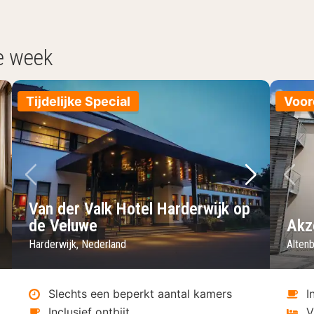
e week
Tijdelijke Special
Voor
lgende foto
Vorige foto
Volgende 
Vo
Van der Valk Hotel Harderwijk op
de Veluwe
Akz
Harderwijk, Nederland
Alten
Slechts een beperkt aantal kamers
I
Inclusief ontbijt
V