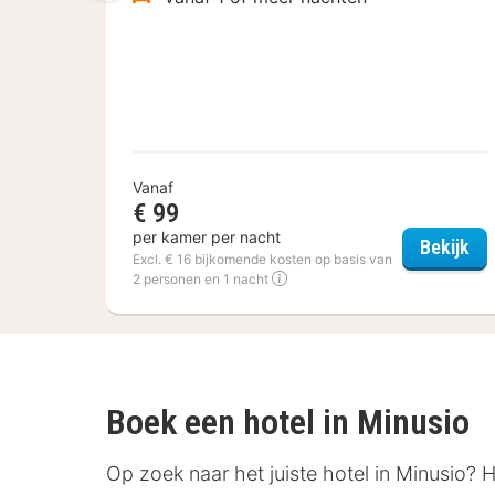
Vanaf
€ 99
per kamer per nacht
Fle
Bekijk
Excl. € 16 bijkomende kosten op basis van
2 personen en 1 nacht
Boek een hotel in Minusio
Op zoek naar het juiste hotel in Minusio? 