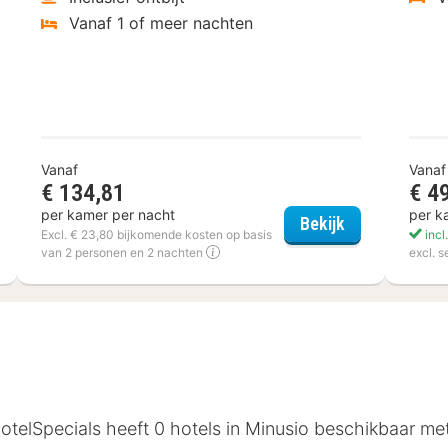
Vanaf 1 of meer nachten
Vanaf
Vanaf
€ 134,81
€ 4
per kamer per nacht
per k
tcher Hotel-Restaurant Victoria-Hoenderloo
Van der Valk 
Bekijk
Excl. € 23,80 bijkomende kosten op basis
incl
van 2 personen en 2 nachten
excl. 
HotelSpecials heeft 0 hotels in Minusio beschikbaar me