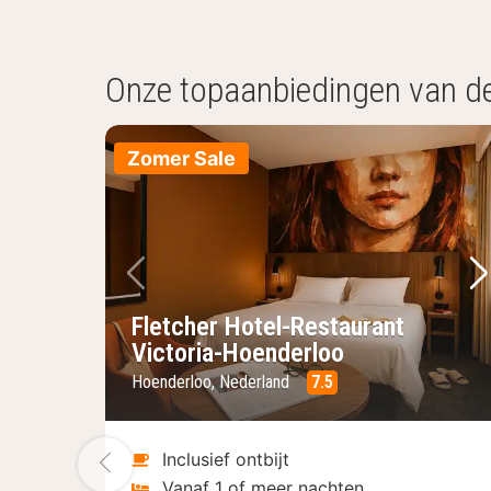
Onze topaanbiedingen van d
Zomer Sale
Vorige foto
Vo
Fletcher Hotel-Restaurant
Victoria-Hoenderloo
Hoenderloo, Nederland
7.5
Vorige foto
Inclusief ontbijt
Vanaf 1 of meer nachten