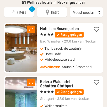
51
Wellness hotels in Neckar gevonden
1
Filters
Kaart
1
Hotel am Rosengarten
7.4
nacht
, 4 Sterren
Rustig gelegen
vanaf
€
Bad Wimpfen
·
20.6 km van Neckar
91
Tip: bezoek de zoutmijn
Hotel Café
Middeleeuwse stad
Wellness:
Sauna • Stoombad
Relexa Waldhotel
8.8
1
Schatten Stuttgart
nacht
, 4 Sterren
Rustig gelegen
vanaf
€
Stuttgart
·
32.9 km van Neckar
112,50
Wellnessruimte