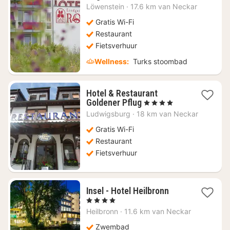
nacht
Löwenstein
·
17.6 km van Neckar
vanaf
€
Gratis Wi-Fi
80,58
Restaurant
Fietsverhuur
Wellness:
Turks stoombad
Hotel & Restaurant
1
Goldener Pflug
, 4 Sterren
nacht
Ludwigsburg
·
18 km van Neckar
vanaf
€
Gratis Wi-Fi
72,11
Restaurant
Fietsverhuur
1
Insel - Hotel Heilbronn
nacht
, 4 Sterren
vanaf
Heilbronn
·
11.6 km van Neckar
€
125,32
Zwembad