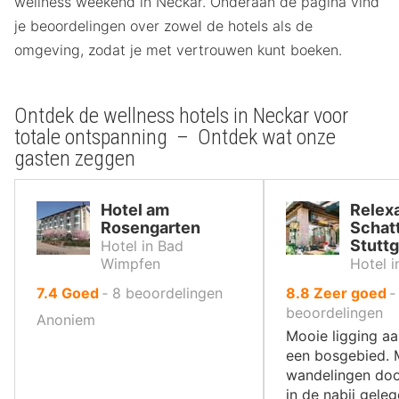
wellness weekend in Neckar. Onderaan de pagina vind
je beoordelingen over zowel de hotels als de
omgeving, zodat je met vertrouwen kunt boeken.
Ontdek de wellness hotels in Neckar voor
totale ontspanning – Ontdek wat onze
gasten zeggen
Hotel am
Relex
Rosengarten
Schat
Stuttg
Hotel in Bad
Wimpfen
Hotel i
uit
uit
7.4
Goed
‐
8
beoordelingen
8.8
Zeer goed
10
10
beoordelingen
Anoniem
,
,
Mooie ligging aa
een bosgebied. 
wandelingen doo
in de nabij gele