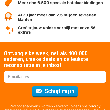
Meer dan 6.500 speciale hotelaanbiedingen
Al 20 jaar meer dan 2.5 miljoen tevreden
klanten
Creëer jouw unieke verblijf met onze 56
extra's
Ontvang elke week, net als 400.000
anderen, unieke deals en de leukste
reisinspiratie in je inbox!
Voor de nieuws
Schrijf mij in
Persoonsgegevens worden verwerkt volgens ons
privacy
statement
. Wil je de nieuwsbrief niet meer ontvangen? Dan kun