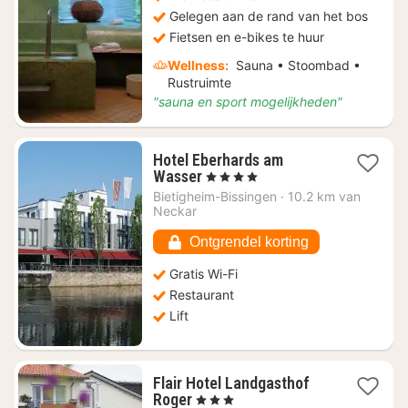
Gelegen aan de rand van het bos
Fietsen en e-bikes te huur
Wellness:
Sauna • Stoombad •
Rustruimte
"sauna en sport mogelijkheden"
Hotel Eberhards am
1
Wasser
, 4 Sterren
nacht
Bietigheim-Bissingen
·
10.2 km van
vanaf
Neckar
€
158,98
Ontgrendel korting
Gratis Wi-Fi
Restaurant
Lift
Flair Hotel Landgasthof
1
Roger
, 3 Sterren