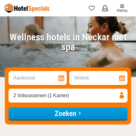
menu
Mijn
favorieten
Wellness hotels in Neckar met
spa
Aankomst
Vertrek
2 Volwassenen (1 Kamer)
Zoeken