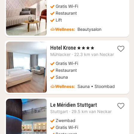
171,83
Gratis Wi-Fi
Restaurant
Lift
Wellness:
Beautysalon
1
Hotel Krone
, 4 Sterren
nacht
Mühlacker
·
22.3 km van Neckar
vanaf
€
Gratis Wi-Fi
80,78
Restaurant
Sauna
Wellness:
Sauna • Stoombad
1
Le Méridien Stuttgart
nacht
Stuttgart
·
29.5 km van Neckar
vanaf
€
Zwembad
142,06
Gratis Wi-Fi