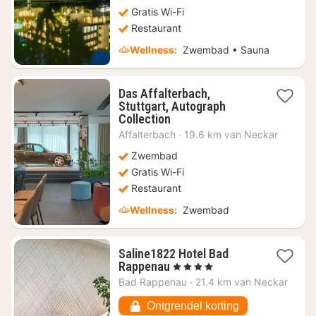
Gratis Wi-Fi
Restaurant
Wellness:
Zwembad • Sauna
Das Affalterbach,
Stuttgart, Autograph
1
Collection
nacht
Affalterbach
·
19.6 km van Neckar
vanaf
€
Zwembad
104,67
Gratis Wi-Fi
Restaurant
Wellness:
Zwembad
Saline1822 Hotel Bad
1
Rappenau
, 4 Sterren
nacht
Bad Rappenau
·
21.4 km van Neckar
vanaf
€
Ontgrendel korting