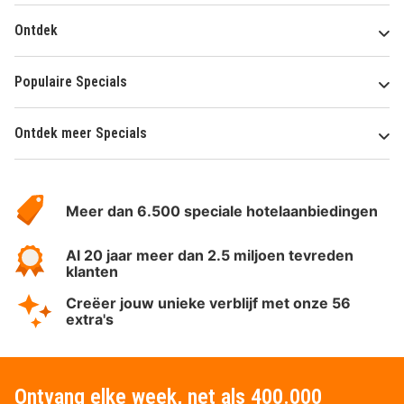
Ontdek
Populaire Specials
Ontdek meer Specials
Over
HotelSpecials
Meer dan 6.500 speciale hotelaanbiedingen
Al 20 jaar meer dan 2.5 miljoen tevreden
klanten
Creëer jouw unieke verblijf met onze 56
extra's
Ontvang elke week, net als 400.000