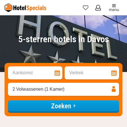
menu
Mijn
favorieten
5-sterren hotels in Davos
Aankomst
Vertrek
2 Volwassenen (1 Kamer)
Zoeken