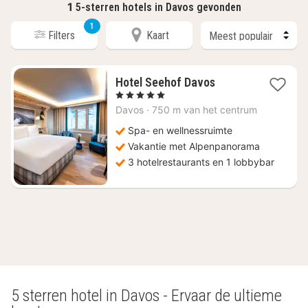
1
5-sterren hotels in Davos gevonden
1
Filters
Kaart
1
Hotel Seehof Davos
nacht
, 5 Sterren
vanaf
Davos
·
750 m van het centrum
€
356,69
Spa- en wellnessruimte
Vakantie met Alpenpanorama
3 hotelrestaurants en 1 lobbybar
5 sterren hotel in Davos - Ervaar de ultieme