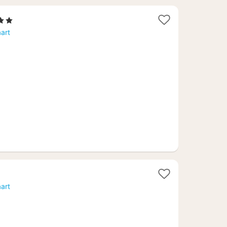
rren
ht
art
af
,96
art