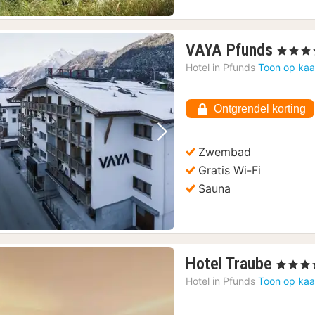
1
VAYA Pfunds
, 4 Sterre
nacht
Hotel in
Pfunds
Toon op kaa
vanaf
€
Ontgrendel korting
154,
Vorige foto
Volgende foto
Zwembad
Gratis Wi-Fi
Sauna
1
Hotel Traube
, 4 Sterre
nacht
Hotel in
Pfunds
Toon op kaa
vanaf
€