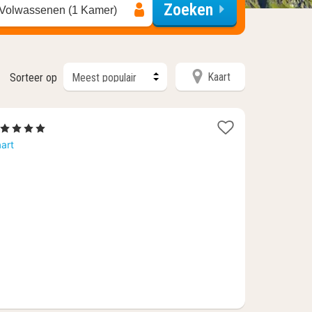
Zoeken
 Volwassenen (1 Kamer)
Kaart
Sorteer op
1
, 4 Sterren
nacht
art
vanaf
€
240,62