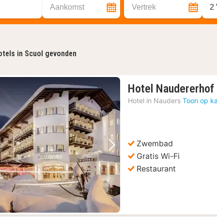
Aankomst
Vertrek
2
tels in Scuol gevonden
Hotel Naudererhof
Hotel in
Nauders
Toon op ka
Zwembad
Vorige foto
Volgende foto
Gratis Wi-Fi
Restaurant