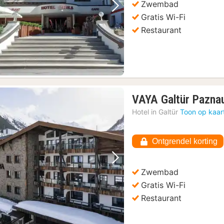
Zwembad
Vorige foto
Volgende foto
Gratis Wi-Fi
Restaurant
VAYA Galtür Pazna
Hotel in
Galtür
Toon op kaar
Ontgrendel korting
Vorige foto
Volgende foto
Zwembad
Gratis Wi-Fi
Restaurant