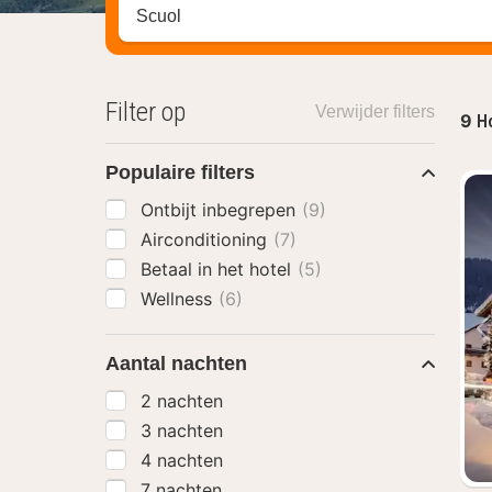
Zoek op hotel, regio of stad
Filter op
Verwijder filters
9
Ho
Populaire filters
Ontbijt inbegrepen
(9)
Airconditioning
(7)
Betaal in het hotel
(5)
Wellness
(6)
Aantal nachten
2 nachten
3 nachten
4 nachten
7 nachten