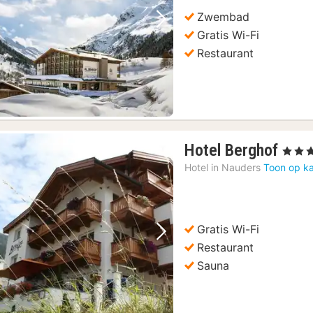
257,
Zwembad
Vorige foto
Volgende foto
Gratis Wi-Fi
Restaurant
1
Hotel Berghof
, 4 Ster
nach
Hotel in
Nauders
Toon op ka
vana
€
125,
Gratis Wi-Fi
Vorige foto
Volgende foto
Restaurant
Sauna