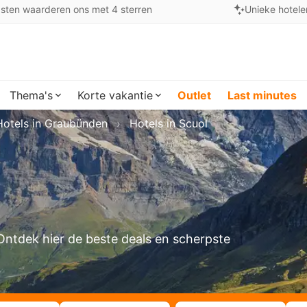
sten waarderen ons met 4 sterren
Unieke hotele
Thema's
Korte vakantie
Outlet
Last minutes
Hotels in Graubünden
Hotels in Scuol
? Ontdek hier de beste deals en scherpste