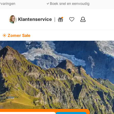
rvaringen
Boek snel en eenvoudig
Klantenservice
Mijn
favorieten
☀️ Zomer Sale