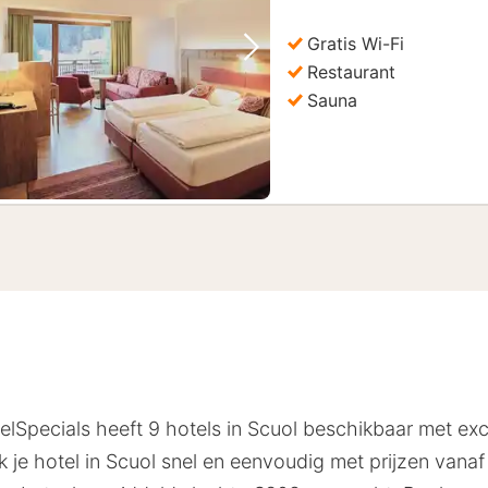
212,7
Gratis Wi-Fi
Vorige foto
Volgende foto
Restaurant
Sauna
telSpecials heeft 9 hotels in Scuol beschikbaar met ex
e hotel in Scuol snel en eenvoudig met prijzen vanaf 