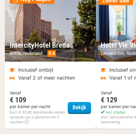
Zomer Sale
IntercityHotel Breda
Hotel Vie Vi
Breda, Nederland
8.4
Leeuwarden, Nede
Inclusief ontbijt
Inclusief on
Vanaf 2 of meer nachten
Vanaf 1 of 
Vanaf
Vanaf
€ 109
€ 129
IntercityHotel Breda
per kamer per nacht
per kamer per na
Bekijk
Excl. € 30,80 bijkomende kosten
incl. citytax
op basis van 2 personen en 2
excl. servicekosten 
nachten
reservering