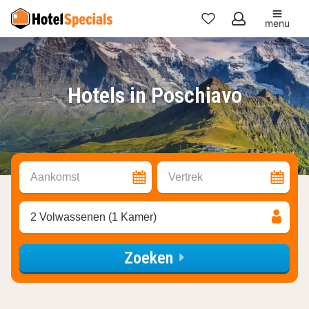
menu
Mijn
favorieten
Hotels in Poschiavo
Aankomst
Vertrek
2 Volwassenen (1 Kamer)
Zoeken