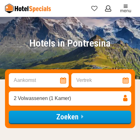
menu
Mijn
favorieten
Hotels in Pontresina
Aankomst
Vertrek
2 Volwassenen (1 Kamer)
Zoeken