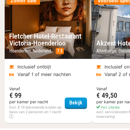
Zomer Sale
Voordeel Spec
Fletcher Hotel-Restaurant
Victoria-Hoenderloo
Akzent Hote
Hoenderloo, Nederland
7.5
Altenberge, Duits
Inclusief ontbijt
Inclusief on
Vanaf 1 of meer nachten
Vanaf 2 of
Vanaf
Vanaf
€ 99
€ 49,50
Fletcher Hotel-Restau
per kamer per nacht
per kamer per na
Bekijk
Excl. € 16 bijkomende kosten op
incl. citytax
basis van 2 personen en 1 nacht
excl. servicekosten 
reservering