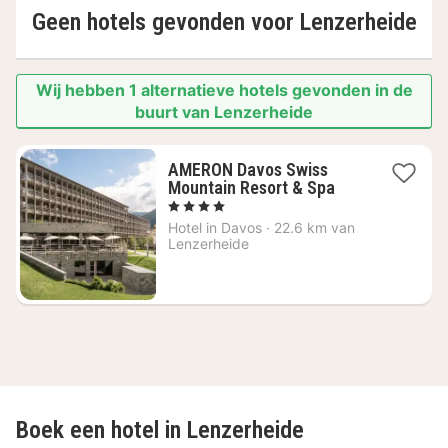
Geen hotels gevonden voor
Lenzerheide
Wij hebben 1 alternatieve hotels gevonden in de
buurt van Lenzerheide
AMERON Davos Swiss
1
Mountain Resort & Spa
nacht
, 4 Sterren
vanaf
Hotel in
Davos
·
22.6 km van
€
Lenzerheide
166,57
Boek een hotel in Lenzerheide