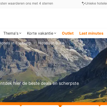
sten waarderen ons met 4 sterren
Unieke hotele
Thema's
Korte vakantie
Outlet
Last minutes
Hotels in Freiburg
Hotels in Bulle
 Ontdek hier de beste deals en scherpste