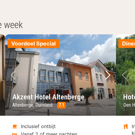
e week
Voordeel Special
Dine
lgende foto
Vorige foto
Volgende 
Vo
Akzent Hotel Altenberge
Hot
Altenberge, Duitsland
7.1
Den H
Inclusief ontbijt
I
k
Vanaf 2 of meer nachten