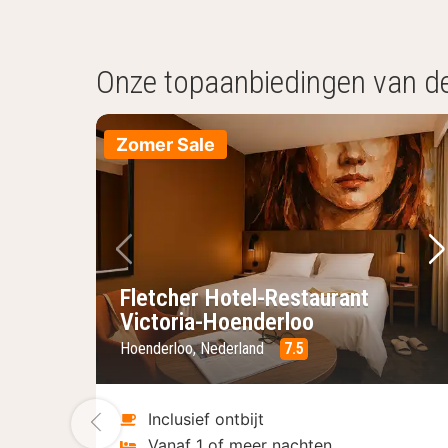
Onze topaanbiedingen van d
Zomer Sale
Vorige foto
Vo
Fletcher Hotel-Restaurant
Victoria-Hoenderloo
Hoenderloo, Nederland
7.5
Vorige foto
Inclusief ontbijt
Vanaf 1 of meer nachten