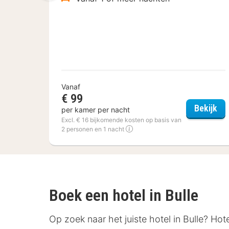
Vanaf
€ 99
Fle
Bekijk
per kamer per nacht
Excl. € 16 bijkomende kosten op basis van
2 personen en 1 nacht
Boek een hotel in Bulle
Op zoek naar het juiste hotel in Bulle? Hot