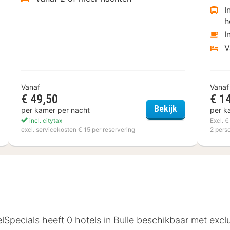
I
h
I
V
Vanaf
Vanaf
€ 49,50
€ 1
tcher Hotel-Restaurant Victoria-Hoenderloo
Akzent Hotel 
Bekijk
per kamer per nacht
per k
incl. citytax
Excl. 
excl. servicekosten € 15 per reservering
2 pers
elSpecials heeft 0 hotels in Bulle beschikbaar met exc