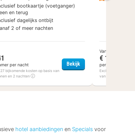
nclusief bootkaartje (voetganger)
een en terug
nclusief dagelijks ontbijt
anaf 2 of meer nachten
Vanaf
41
€ 139,50
Altenberge
Hotel Den Helder
Bekijk
amer per nacht
per kamer per na
€ 27 bijkomende kosten op basis van
Excl. € 22,40 bijkom
onen en 2 nachten
van 2 personen en 1
lusieve
hotel aanbiedingen
en
Specials
voor