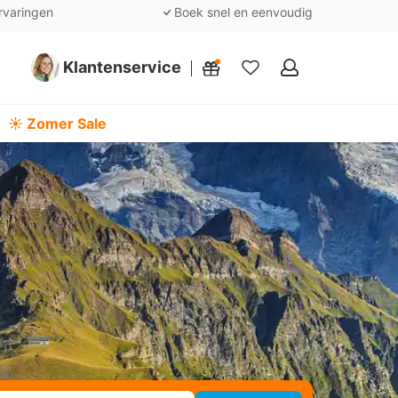
rvaringen
Boek snel en eenvoudig
Klantenservice
Mijn
favorieten
☀️ Zomer Sale