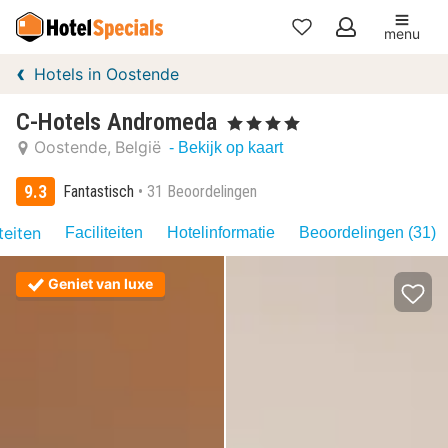
menu
Mijn
Hotels in Oostende
favorieten
C-Hotels Andromeda
, 4 Sterren
Oostende
België
- Bekijk op kaart
9.3
Fantastisch
31 Beoordelingen
teiten
Faciliteiten
Hotelinformatie
Beoordelingen (31)
Geniet van luxe