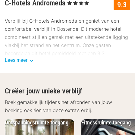
C-Hotels Andromeda
, 4 Sterren
9.3
Verblijf bij C-Hotels Andromeda en geniet van een
comfortabel verblijf in Oostende. Dit moderne hotel
combineert stijl en gemak met een uitstekende ligging
vlakbij het strand en het centrum. Onze gasten
beoordelen dit hotel gemiddeld met een 9.3.
Lees meer
Ligging C-Hotels Andromeda
C-Hotels Andromeda ligt op een centrale locatie in
Oostende, op loopafstand van het strand, de boulevard
Creëer jouw unieke verblijf
en het winkelcentrum. Ontdek de kustpromenade,
bezoek het Kursaal of geniet van een drankje op een
Boek gemakkelijk tijdens het afronden van jouw
van de gezellige terrassen. Dankzij de gunstige ligging
boeking ook één van deze extra’s erbij.
bereik je gemakkelijk bezienswaardigheden,
Ontspanningsruimte toegang
Fitnessruimte toegang
restaurants en uitgaansgelegenheden. Na een dag vol
kustplezier keer je terug naar de moderne rust van het