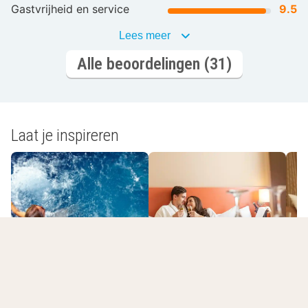
Gastvrijheid en service
9.5
Lees meer
Alle beoordelingen (31)
Laat je inspireren
Romantisch
Wellnesshotels
overnachten
L