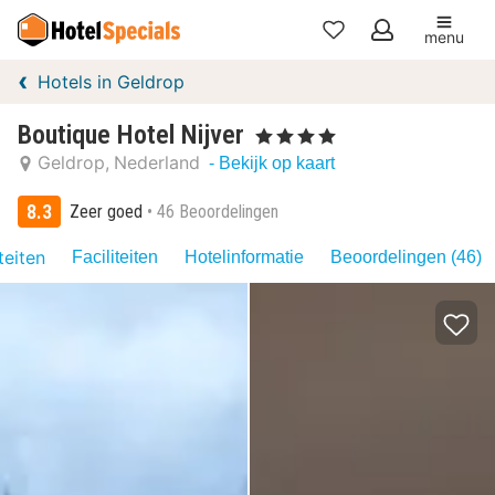
menu
Mijn
Hotels in Geldrop
favorieten
Boutique Hotel Nijver
, 4 Sterren
Geldrop
Nederland
- Bekijk op kaart
8.3
Zeer goed
46 Beoordelingen
teiten
Faciliteiten
Hotelinformatie
Beoordelingen (46)