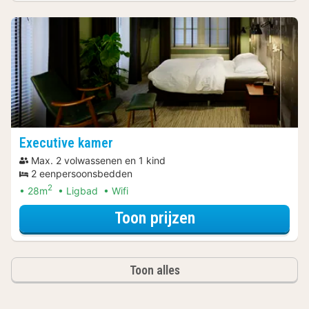
Executive kamer
Max. 2 volwassenen en 1 kind
2 eenpersoonsbedden
2
28m
Ligbad
Wifi
voor Spa Resort
Toon prijzen
Toon alles