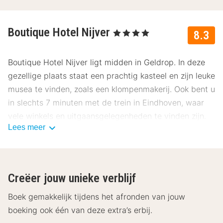
Boutique Hotel Nijver
, 4 Sterren
8.3
Boutique Hotel Nijver ligt midden in Geldrop. In deze
gezellige plaats staat een prachtig kasteel en zijn leuke
musea te vinden, zoals een klompenmakerij. Ook bent u
in slechts 7 minuten met de trein in Eindhoven, waar
vele winkels en uitgaansgelegenheden te vinden zijn.
Lees meer
Alle kamers van Boutique Hotel Nijver zijn voorzien van
een televisie, gratis Wi-Fi en een badkamer met
douche en/of bad, toilet en föhn. ’s Avonds kunt u op
Creëer jouw unieke verblijf
de menukaart uw ontbijt voor de volgende dag alvast
samenstellen. Of laat u luxe verwennen met een ontbijt
Boek gemakkelijk tijdens het afronden van jouw
op bed. Ook voor de lunch en het diner kunt u culinair
boeking ook één van deze extra’s erbij.
genieten in het hotel-restaurant. Op 1 kilometer