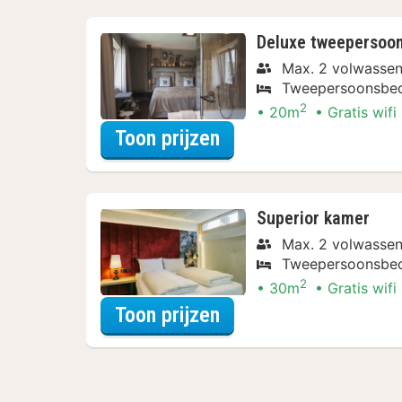
Deluxe tweepersoon
Max. 2 volwasse
Tweepersoonsbe
2
20m
Gratis wifi
voor Deluxe tweepers
Toon prijzen
Superior kamer
Max. 2 volwasse
Tweepersoonsbe
2
30m
Gratis wifi
voor Superior kamer
Toon prijzen