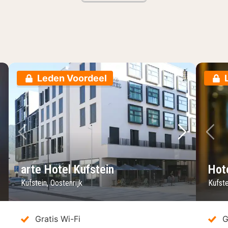
Leden Voordeel
lgende foto
Vorige foto
Volgende 
Vo
arte Hotel Kufstein
Hot
Kufstein, Oostenrijk
Kufste
Gratis Wi-Fi
G