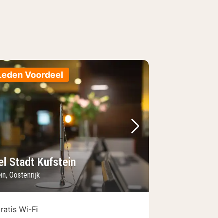
Leden Voordeel
foto
rige foto
Volgende foto
el Stadt Kufstein
in, Oostenrijk
ratis Wi-Fi