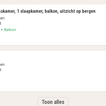
skamer, 1 slaapkamer, balkon, uitzicht op bergen
nen
d
Balkon
oonskamer, 1 slaapkamer, balkon, uitzicht op 
nen
d
Toon alles