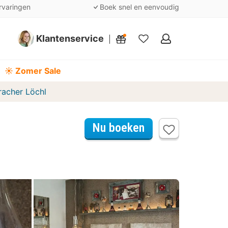
rvaringen
Boek snel en eenvoudig
Klantenservice
Mijn
favorieten
☀️ Zomer Sale
racher Löchl
Nu boeken