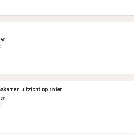
rsoonskamer, uitzicht op stad (Fortress View)
nen
d
kamer, uitzicht op rivier
nen
d
oonskamer, uitzicht op rivier