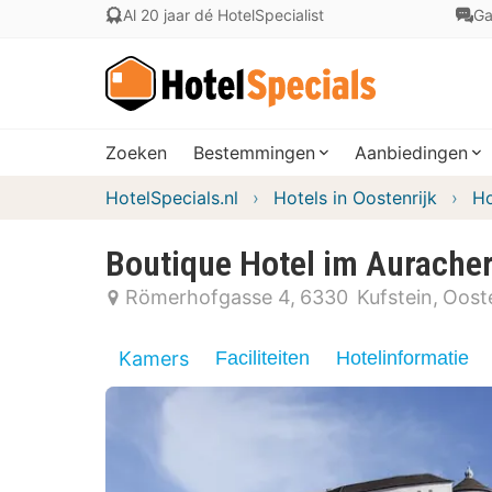
Al 20 jaar dé HotelSpecialist
Ga
Zoeken
Bestemmingen
Aanbiedingen
HotelSpecials.nl
Hotels in Oostenrijk
Ho
Boutique Hotel im Auracher
Römerhofgasse 4
6330
Kufstein
Ooste
Kamers
Faciliteiten
Hotelinformatie