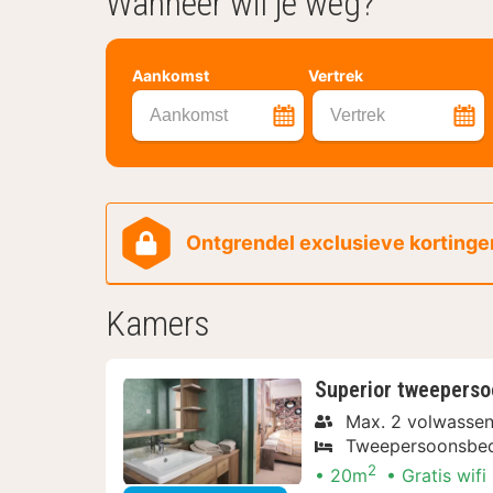
Wanneer wil je weg?
Aankomst
Vertrek
Aankomst
Vertrek
Ontgrendel exclusieve kortingen
Kamers
Superior tweepersoo
Max. 2 volwasse
Tweepersoonsbe
2
20m
Gratis wifi