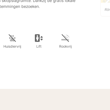
 skiopslagruimte. Dankzij de gratis lokale
estemmingen bezoeken.
Rö
Huisdiervrij
Lift
Rookvrij