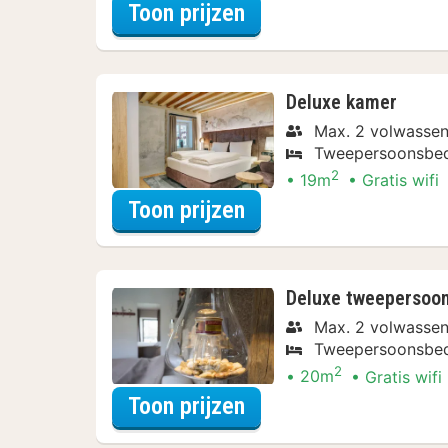
voor Superior tweepe
Toon prijzen
Deluxe kamer
Max. 2 volwasse
Tweepersoonsbe
2
19m
Gratis wifi
voor Deluxe kamer
Toon prijzen
Deluxe tweepersoons
Max. 2 volwasse
Tweepersoonsbe
2
20m
Gratis wifi
voor Deluxe tweepers
Toon prijzen