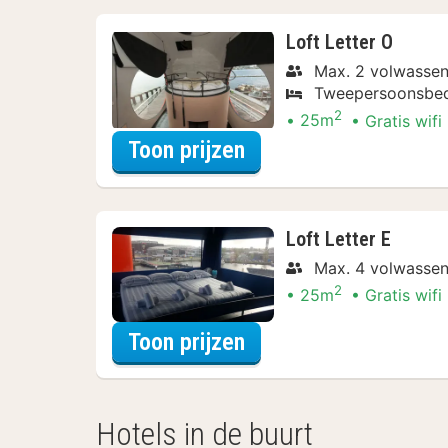
Loft Letter O
Max. 2 volwasse
Tweepersoonsbe
2
25m
Gratis wifi
voor Spa Resort Arr
Toon prijzen
Loft Letter E
Max. 4 volwasse
2
25m
Gratis wifi
voor Spa Resort Arr
Toon prijzen
Hotels in de buurt