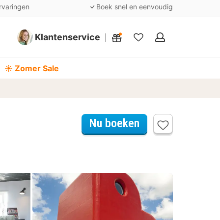
rvaringen
Boek snel en eenvoudig
Klantenservice
Mijn
favorieten
☀️ Zomer Sale
Nu boeken