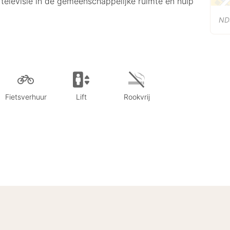
en televisie in de gemeenschappelijke ruimte en hulp
ND
Fietsverhuur
Lift
Rookvrij