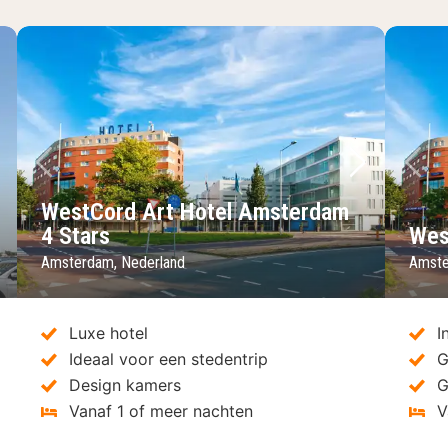
lgende foto
Vorige foto
Volgende 
Vo
WestCord Art Hotel Amsterdam
4 Stars
Wes
Amsterdam, Nederland
Amste
Luxe hotel
I
Ideaal voor een stedentrip
G
Design kamers
G
Vanaf 1 of meer nachten
V