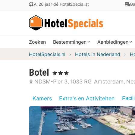
Al 20 jaar dé HotelSpecialist
Ga
Zoeken
Bestemmingen
Aanbiedingen
HotelSpecials.nl
Hotels in Nederland
Ho
Botel
, 3 Sterren
NDSM-Pier 3
1033 RG
Amsterdam
Ne
Kamers
Extra's en Activiteiten
Facili