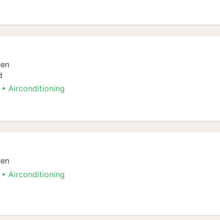
angement
nen
d
Airconditioning
angement
nen
Airconditioning
angement