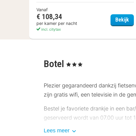
Vanaf
€ 108,34
Hot
Bekijk
per kamer per nacht
incl. citytax
Botel
, 3 Sterren
Plezier gegarandeerd dankzij fietsenv
zijn gratis wifi, een televisie in de g
Bestel je favoriete drankje in een bar
geserveerd wordt van 07.00 uur tot 1
Lees meer
Hotelstars Union kent in Nederland e