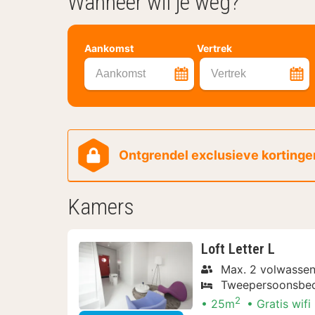
Wanneer wil je weg?
Aankomst
Vertrek
Aankomst
Vertrek
Ontgrendel exclusieve kortingen
Kamers
Loft Letter L
Max. 2 volwasse
Tweepersoonsbe
2
25m
Gratis wifi