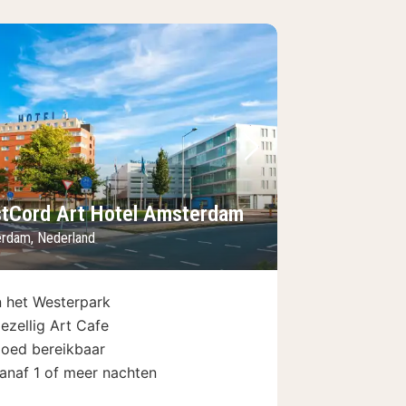
foto
rige foto
Volgende foto
tCord Art Hotel Amsterdam
rdam, Nederland
n het Westerpark
ezellig Art Cafe
oed bereikbaar
anaf 1 of meer nachten