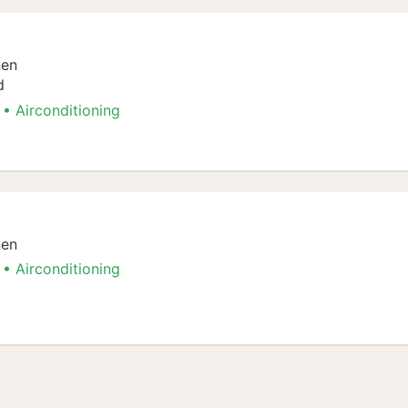
nen
d
Airconditioning
angement
nen
Airconditioning
angement