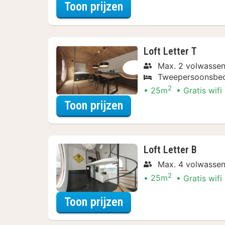
voor Spa Resort Arr
Toon prijzen
Loft Letter T
Max. 2 volwasse
Tweepersoonsbe
2
25m
Gratis wifi
voor Spa Resort Arr
Toon prijzen
Loft Letter B
Max. 4 volwasse
2
25m
Gratis wifi
voor Spa Resort Arr
Toon prijzen