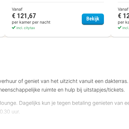
Vanaf
Vanaf
€ 121,67
€ 1
el Pontsteiger
WestCord Art 
Bekijk
per kamer per nacht
per k
incl. citytax
incl
erhuur of geniet van het uitzicht vanuit een dakterras
emeenschappelijke ruimte en hulp bij uitstapjes/tickets.
/lounge. Dagelijks kun je tegen betaling genieten van ee
0.30 uur.
en officiële sterrenclassificatie toe. Deze accommodat