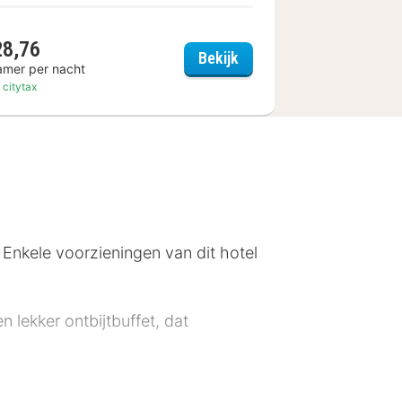
28,76
Hotel Amsterdam 4 Stars
WestCord Art Hotel Ams
Bekijk
amer per nacht
. citytax
. Enkele voorzieningen van dit hotel
n lekker ontbijtbuffet, dat
ie heeft 3 sterren toegekend