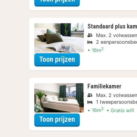
Standaard plus kam
Max. 2 volwasse
2 eenpersoonsbe
2
16m
voor Late Check-out
Toon prijzen
Familiekamer
Max. 2 volwassen
1 tweepersoonsbe
2
16m
Gratis wifi
voor Family Special
Toon prijzen