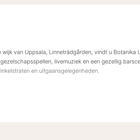
e wijk van Uppsala, Linneträdgården, vindt u Botanika 
gezelschapsspellen, livemuziek en een gezellig barsc
winkelstraten en uitgaansgelegenheden.
ben een eigen douche en toilet en je verblijft in fri
abel-tv met chromecast zijn ook beschikbaar als u eve
psala