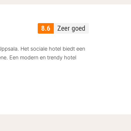
8.6
Zeer goed
Uppsala. Het sociale hotel biedt een
ene. Een modern en trendy hotel
sse, nieuw gebouwde kamers met
n wilt ontspannen in bed.