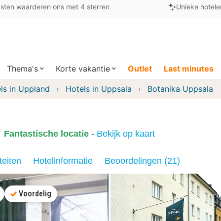
sten waarderen ons met 4 sterren
Unieke hotele
Thema's
Korte vakantie
Outlet
Last minutes
ls in Uppland
Hotels in Uppsala
Botanika Uppsala
Fantastische locatie
- Bekijk op kaart
teiten
Hotelinformatie
Beoordelingen (21)
Voordelig