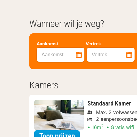
Wanneer wil je weg?
Aankomst
Vertrek
Aankomst
Vertrek
Kamers
Standaard Kamer
Max. 2 volwasse
2 eenpersoonsbe
2
16m
Gratis wifi
voor Late Check-out
Toon prijzen