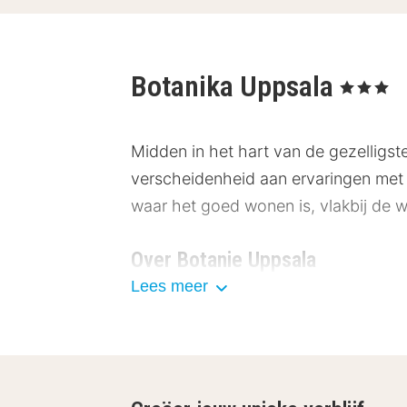
Botanika Uppsala
, 3 Sterren
Midden in het hart van de gezelligst
verscheidenheid aan ervaringen met 
waar het goed wonen is, vlakbij de 
Over Botanie Uppsala
Lees meer
Alle kamers van Botanika Uppsala heb
comfortabele bedden. Gratis Wi-Fi, k
Eten en drinken bij Botanika Up