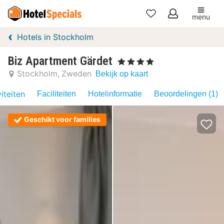
menu
Mijn
Hotels in Stockholm
favorieten
Biz Apartment Gärdet
, 4 Sterren
Stockholm
Zweden
Bekijk op kaart
iteiten
Faciliteiten
Hotelinformatie
Beoordelingen (1)
Geschikt voor families