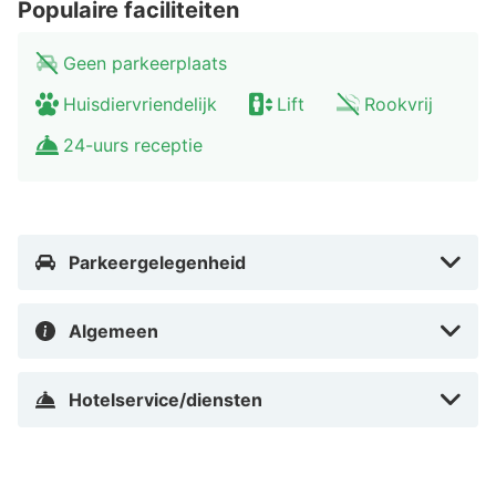
Populaire faciliteiten
andere leuke bezienswaardigheid dicht bij het hotel is
de televisietoren Kaknästornet. Deze toren is 170 meter
Geen parkeerplaats
hoog en biedt je een prachtig uitzicht over de stad.
Huisdiervriendelijk
Lift
Rookvrij
24-uurs receptie
Parkeergelegenheid
Algemeen
Hotelservice/diensten