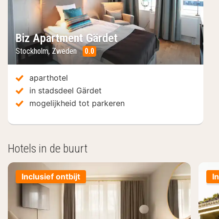
Biz Apartment Gärdet
Stockholm
,
Zweden
0.0
/10
aparthotel
in stadsdeel Gärdet
mogelijkheid tot parkeren
Hotels in de buurt
Inclusief ontbijt
I