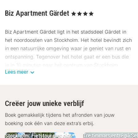
Biz Apartment Gärdet
, 4 Sterren
Biz Apartment Gärdet ligt in het stadsdeel Gärdet in
het noordoosten van Stockholm. Het hotel bevindt zich
in een natuurrijke omgeving waar je geniet van rust en
ontspanning. Tegenover het hotel gaat er een bus die
je in 10 minuten naar het centrum van Stockholm
Lees meer
brengt. Liever met de metro? Op 10 minuten
loopafstand vind je metrostation Gärdet.
Biz Apartment Gärdet beschikt over 175
Creëer jouw unieke verblijf
appartementen met een lichte, moderne inrichting.
Ieder appartement is voorzien van een televisie,
Boek gemakkelijk tijdens het afronden van jouw
keukentje en een badkamer met een douche en toilet.
boeking ook één van deze extra’s erbij.
In de openbare ruimtes van het hotel is gratis Wi-Fi
Stockholm: Fietstour met gids
Tre timmars entré på Se
aanwezig. Het hotel heeft een eigen restaurant dat