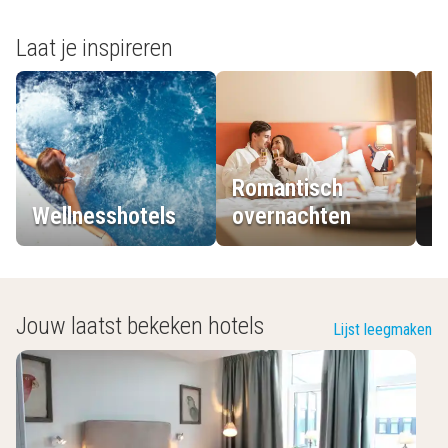
Laat je inspireren
Romantisch
Wellnesshotels
overnachten
L
Jouw laatst bekeken hotels
Lijst leegmaken