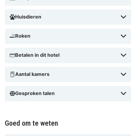
Iserhatsche en op 6 min. van Lüneburg Heath Nature
Park. Dit hotel voor families ligt op 18,8 km van Heide-
Huisdieren
Park en op 8,3 km van Das Verruckte Haus.
Vlak bij Snow Dome
Roken
Betalen in dit hotel
Aantal kamers
Gesproken talen
Goed om te weten