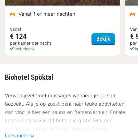
Vanaf 1 of meer nachten
Vanaf
Van
€ 124
€ 
Flair Hotel
Bekijk
per kamer per nacht
per
incl. citytax
in
Biohotel Spöktal
Verwen jezelf met massages wanneer je de spa
bezoekt. Als je op zoekt bent naar leuke activiteiten,
dan vind je hier een sauna en fietsenverhuur. Enkele
voorzieningen van dit hotel zijn gratis wifi, een
spelletjesruimte en hulp bij uitstapjes/tickets.
Lees meer