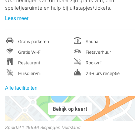
voorzieningen van dit hotel zijn gratis wifi, een
spelletjesruimte en hulp bij uitstapjes/tickets.
Lees meer
Gratis parkeren
Sauna
Gratis Wi-Fi
Fietsverhuur
Restaurant
Rookvrij
Huisdiervrij
24-uurs receptie
Alle faciliteiten
Bekijk op kaart
Spöktal 1
29646
Bispingen
Duitsland