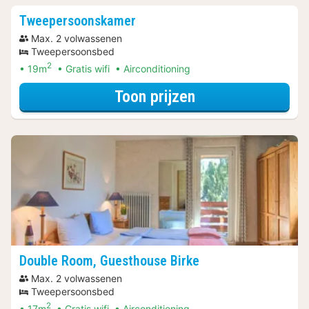
Tweepersoonskamer
Max. 2 volwassenen
Tweepersoonsbed
2
19m
Gratis wifi
Airconditioning
voor Tweeperso
Toon prijzen
Double Room, Guesthouse Birke
Max. 2 volwassenen
Tweepersoonsbed
2
17m
Gratis wifi
Airconditioning