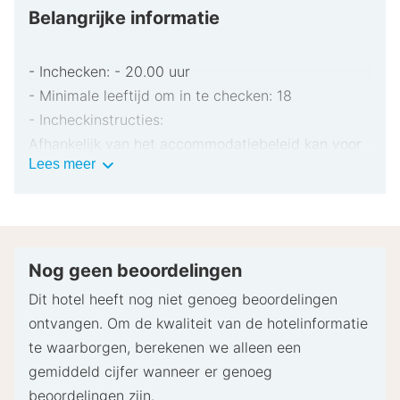
Belangrijke informatie
- Inchecken: - 20.00 uur
- Minimale leeftijd om in te checken: 18
- Incheckinstructies:
Afhankelijk van het accommodatiebeleid kan voor
Belangrijke
Lees meer
extra personen een toeslag in rekening worden
informatie
gebracht.
Bij het inchecken dien je mogelijk een erkend
identiteitsbewijs met foto en een creditcard,
pinpas of borgsom in contanten te verstrekken
Nog geen beoordelingen
voor incidentele kosten.
Dit hotel heeft nog niet genoeg beoordelingen
Speciale verzoeken worden onder voorbehoud van
ontvangen. Om de kwaliteit van de hotelinformatie
beschikbaarheid bij het inchecken ingewilligd.
te waarborgen, berekenen we alleen een
Hiervoor kunnen extra kosten in rekening worden
gemiddeld cijfer wanneer er genoeg
gebracht. Speciale verzoeken kunnen niet worden
beoordelingen zijn.