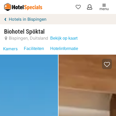
menu
Mijn
Hotels in Bispingen
favorieten
Biohotel Spöktal
Bispingen
Duitsland
Bekijk op kaart
Kamers
Faciliteiten
Hotelinformatie