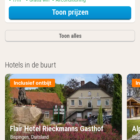
voor Double Roo
Toon prijzen
Toon alles
Hotels in de buurt
Inclusief ontbijt
I
Flair Hotel Rieckmanns Gasthof
Al
Bispingen, Duitsland
Bisp