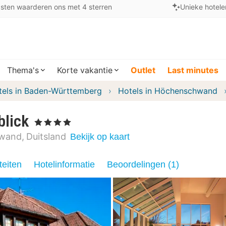
sten waarderen ons met 4 sterren
Unieke hotele
Thema's
Korte vakantie
Outlet
Last minutes
tels in Baden-Württemberg
Hotels in Höchenschwand
blick
, 4 Sterren
wand
Duitsland
Bekijk op kaart
teiten
Hotelinformatie
Beoordelingen (1)