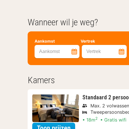
Wanneer wil je weg?
Aankomst
Vertrek
Aankomst
Vertrek
Kamers
Standaard 2 perso
Max. 2 volwasse
Tweepersoonsbe
2
18m
Gratis wifi
voor Diner Arrangem
Toon prijzen