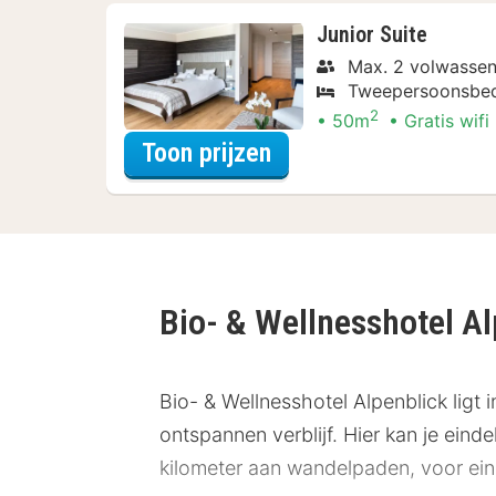
Junior Suite
Max. 2 volwasse
Tweepersoonsbe
2
50m
Gratis wifi
voor Diner Arrangem
Toon prijzen
Bio- & Wellnesshotel A
Bio- & Wellnesshotel Alpenblick lig
ontspannen verblijf. Hier kan je ei
kilometer aan wandelpaden, voor ei