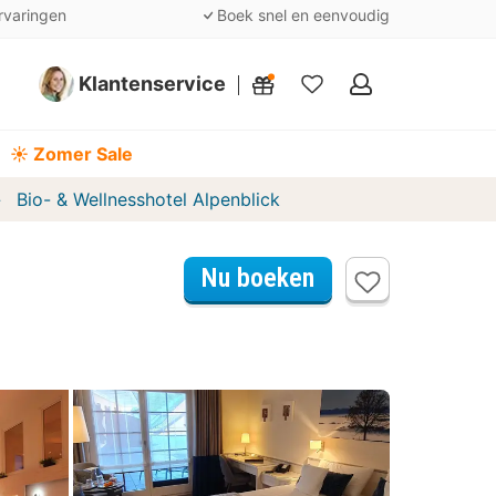
rvaringen
Boek snel en eenvoudig
Klantenservice
Mijn
favorieten
☀️ Zomer Sale
Bio- & Wellnesshotel Alpenblick
Nu boeken