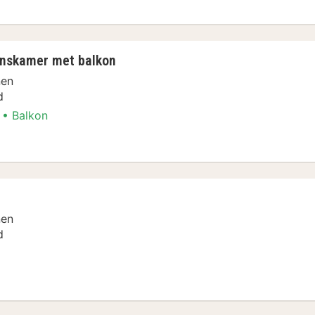
onskamer met balkon
nen
d
Balkon
ent
nen
d
ent