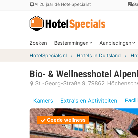
Al 20 jaar dé HotelSpecialist
Ga
Zoeken
Bestemmingen
Aanbiedingen
HotelSpecials.nl
Hotels in Duitsland
Ho
Bio- & Wellnesshotel Alpen
St.-Georg-Straße 9
79862
Höchensch
Kamers
Extra's en Activiteiten
Facili
Goede wellness