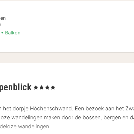
nen
d
Balkon
ent
lpenblick
, 4 Sterren
t in het dorpje Höchenschwand. Een bezoek aan het Zw
ndeloze wandelingen maken door de bossen, bergen en d
ndeloze wandelingen.