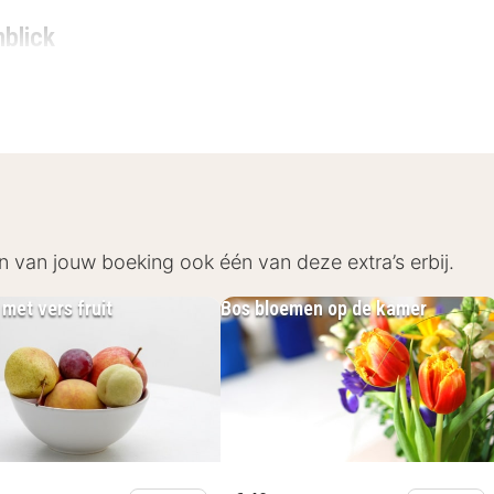
nblick
om je helemaal tot rust. Bij aankomst ontvang je een w
en is ingericht met een minibar, een telefoon, een te
djas voor je klaar, maak je gratis gebruik van Wi-Fi en
er de omgeving.
en Bio- & Wellnesshotel Alpenblick
n van jouw boeking ook één van deze extra’s erbij.
d biologisch ontbijt voor je klaar. In dit hotel worden
met vers fruit
Bos bloemen op de kamer
et diner van geniet. Tijdens je verblijf maak je gratis g
 zwembad. Tegen betaling kan je ook kiezen uit dive
roductlijn.
sshotel Alpenblick