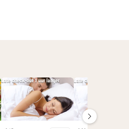
elkomstdrankje in de lobby. De
levisie en een badkamer met een
 kan je vanuit je hotelkamer op het
 er uitsluitend gezonde gerechten
Late check-out 1 uur langer
Late check-out tot 14:00 
ebruik van de wellnessfaciliteiten
rse massages en