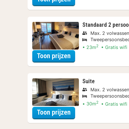
Standaard 2 perso
Max. 2 volwasse
Tweepersoonsbe
2
23m
Gratis wifi
voor Diner Arrangem
Toon prijzen
Suite
Max. 2 volwasse
Tweepersoonsbe
2
30m
Gratis wifi
voor Diner Arrangem
Toon prijzen