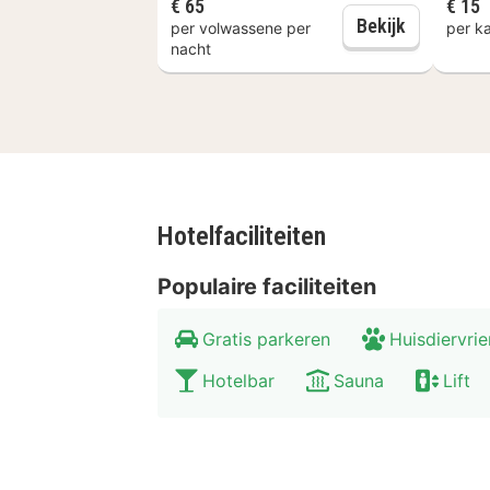
Ben je helemaal tot rust gekomen en 
€ 65
€ 15
Halfpensi
Bekijk
per volwassene per
per k
beschikbaar waarmee je lange tocht
nacht
hiking tour. De sneeuwhoogte en sne
verblijven!
Hotelfaciliteiten
Populaire faciliteiten
Gratis parkeren
Huisdiervrie
Hotelbar
Sauna
Lift