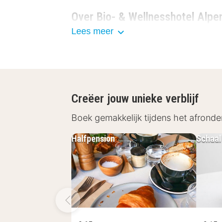
Over Bio- & Wellnesshotel Alpe
Lees meer
In Bio- & Wellnesshotel Alpenblick k
hotelkamers hebben een warme sfeer 
douche en toilet. Ook hangt er een ba
balkon genieten van het uitzicht ov
Creëer jouw unieke verblijf
Restaurant en andere faciliteit
Boek gemakkelijk tijdens het afronde
Iedere ochtend staat er een uitgebrei
Halfpension
Schaal 
bereid waar je ook ’s avonds tijdens h
zoals de sauna, het stoombad en het
beautybehandelingen met hun eigen p
Omgeving rondom Bio- & Wellne