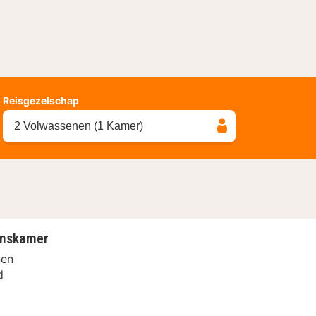
Reisgezelschap
2 Volwassenen (1 Kamer)
onskamer
nen
d
ent