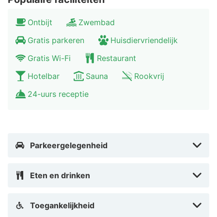
Verder is er gratis parkeergelegenheid bij het hotel
Ontbijt
Zwembad
beschikbaar.
Gratis parkeren
Huisdiervriendelijk
Restaurant Bilderberg Kasteel Vaalsbroek
Gratis Wi-Fi
Restaurant
Bilderberg Kasteel Vaalsbroek beschikt over 3
Hotelbar
Sauna
Rookvrij
restaurants. Euregionaal restaurant ‘In de Oude
24-uurs receptie
Watermolen’ serveert à la carte gerechten en
dagmenu’s bereid met streekproducten. In restaurant
‘Kasteel Vaalsbroek’ kun je voor heerlijke Franse
klassiekers terecht. Tot slot is er restaurant ‘De
Parkeergelegenheid
Kruidentuin’, waar je van de internationale keuken
geniet in 3 gangen. Het is verstandig om tijdig te
reserveren, mocht je in een van de restaurants van
Eten en drinken
het Bilderberg Kasteel willen dineren. Begin je dag
goed met een smakelijk ontbijt in ‘De Kruidentuin’.
Toegankelijkheid