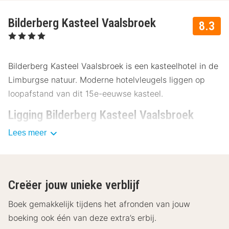
Bilderberg Kasteel Vaalsbroek
8.3
, 4 Sterren
Bilderberg Kasteel Vaalsbroek is een kasteelhotel in de
Limburgse natuur. Moderne hotelvleugels liggen op
loopafstand van dit 15e-eeuwse kasteel.
Ligging Bilderberg Kasteel Vaalsbroek
Lees meer
Bilderberg Kasteel Vaalsbroek is een geweldig
kasteelhotel in het Limburgse heuvellandschap van
Vaals. In Vaals vind je prachtige natuur- en
bosgebieden waar het heerlijk wandelen en fietsen is.
Creëer jouw unieke verblijf
Ga naar het Drielandenpunt en sta tegelijkertijd in
Nederland, België en Duitsland. Breng tijdens je verblijf
Boek gemakkelijk tijdens het afronden van jouw
bij het Bilderberg Kasteel ook een bezoek aan
boeking ook één van deze extra’s erbij.