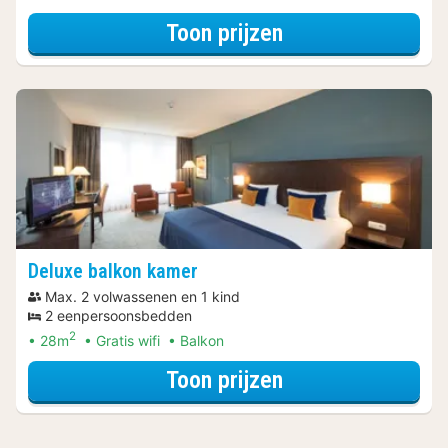
voor Deluxe kam
Toon prijzen
Deluxe balkon kamer
Max. 2 volwassenen en 1 kind
2 eenpersoonsbedden
2
28m
Gratis wifi
Balkon
voor Deluxe balk
Toon prijzen