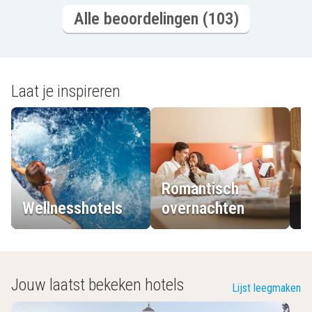
Alle beoordelingen (103)
Laat je inspireren
Romantisch
Wellnesshotels
overnachten
L
Jouw laatst bekeken hotels
Lijst leegmaken