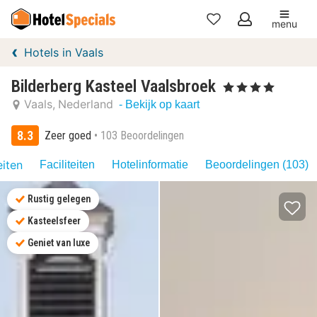
menu
Mijn
Hotels in Vaals
favorieten
Bilderberg Kasteel Vaalsbroek
, 4 Sterren
Vaals
Nederland
- Bekijk op kaart
8.3
Zeer goed
103 Beoordelingen
eiten
Faciliteiten
Hotelinformatie
Beoordelingen (103)
Rustig gelegen
Kasteelsfeer
Geniet van luxe