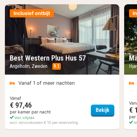
Inclusief ontbijt
I
Best Western Plus Hus 57
Ma
Ängelholm, Zweden
9.1
Hjä
Vanaf 1 of meer nachten
Vanaf
Van
€ 97,46
€ 
Best Wester
Bekijk
per kamer per nacht
per
incl. citytax
excl. servicekosten € 10 per reservering
in