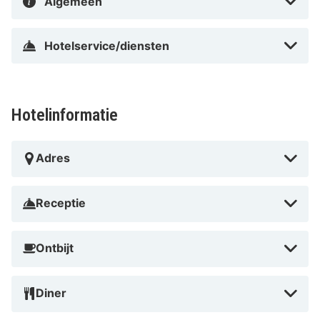
Algemeen
speeltuinen en dieren. Voor wie haast heeft zijn er
volop trainingsmogelijkheden met padel,
Hotelservice/diensten
hardlooplussen en een trainingscentrum met gym
Automatisch vertaald door Google Translate
Hotelinformatie
Adres
Receptie
Ontbijt
Diner