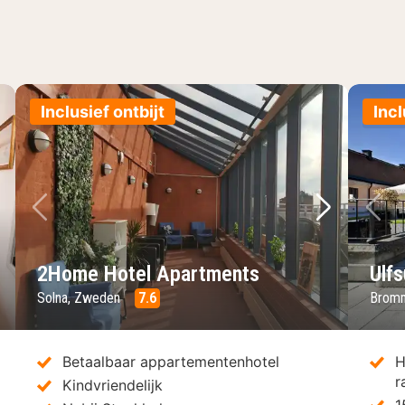
Inclusief ontbijt
Incl
lgende foto
Vorige foto
Volgende 
Vo
2Home Hotel Apartments
Ulfs
Solna, Zweden
7.6
Brom
Betaalbaar appartementenhotel
H
r
Kindvriendelijk
1