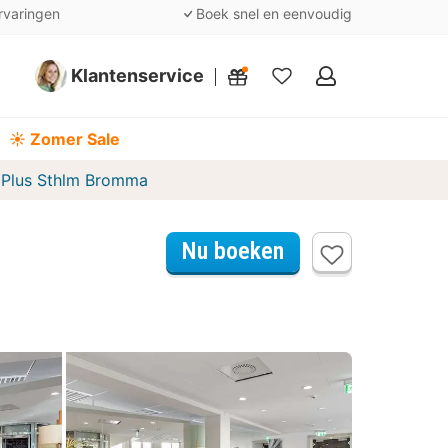
rvaringen
Boek snel en eenvoudig
Klantenservice
Mijn
favorieten
☀️ Zomer Sale
 Plus Sthlm Bromma
Nu boeken