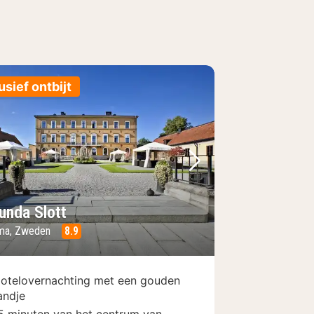
usief ontbijt
foto
rige foto
Volgende foto
unda Slott
ma, Zweden
8.9
otelovernachting met een gouden
andje
5 minuten van het centrum van