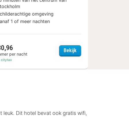
tockholm
childerachtige omgeving
anaf 1 of meer nachten
30,96
Apartments
Ulfsunda Slott
Bekijk
amer per nacht
. citytax
 leuk. Dit hotel bevat ook gratis wifi,