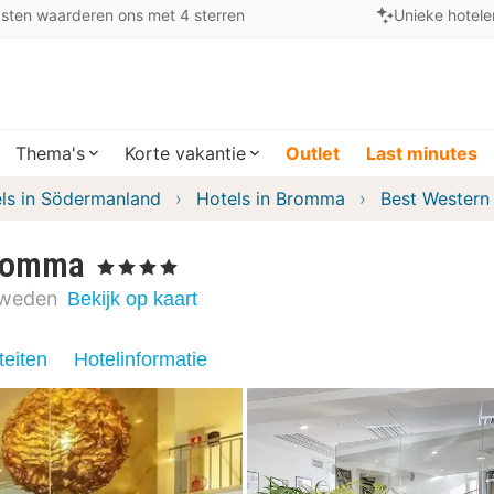
sten waarderen ons met 4 sterren
Unieke hotele
Thema's
Korte vakantie
Outlet
Last minutes
ls in Södermanland
Hotels in Bromma
Best Western
Bromma
, 4 Sterren
weden
Bekijk op kaart
teiten
Hotelinformatie