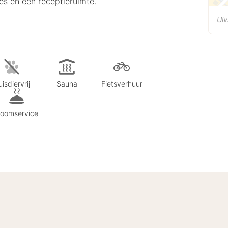
ces en een receptieruimte.
Ul
isdiervrij
Sauna
Fietsverhuur
oomservice