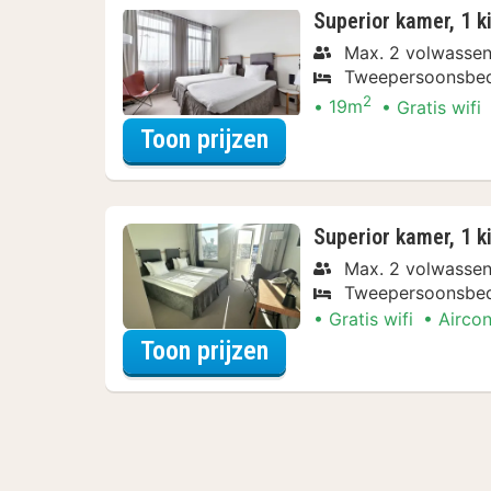
Superior kamer, 1 k
Max. 2 volwasse
Tweepersoonsbe
2
19m
Gratis wifi
voor Rondvaarten & 
Toon prijzen
Superior kamer, 1 k
Max. 2 volwasse
Tweepersoonsbe
Gratis wifi
Aircon
voor Rondvaarten & 
Toon prijzen