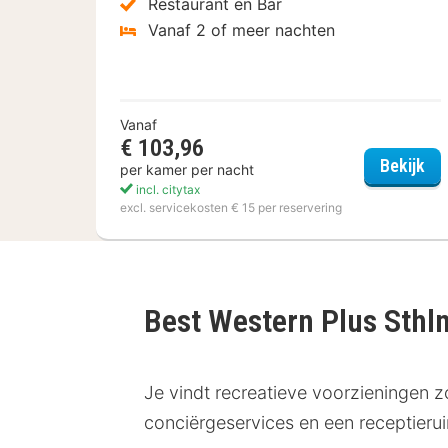
Restaurant en Bar
Vanaf 2 of meer nachten
Vanaf
€ 103,96
Hot
Bekijk
per kamer per nacht
incl. citytax
excl. servicekosten € 15 per reservering
Best Western Plus St
Je vindt recreatieve voorzieningen zoa
conciërgeservices en een receptieru