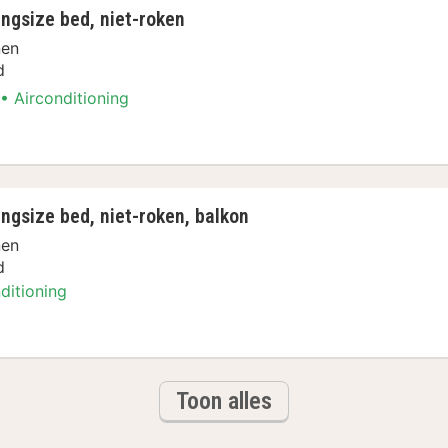
ingsize bed, niet-roken
nen
d
Airconditioning
boottochten Arrangement
ingsize bed, niet-roken, balkon
nen
d
ditioning
boottochten Arrangement
Toon alles