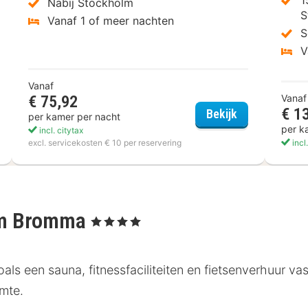
Nabij Stockholm
S
Vanaf 1 of meer nachten
S
V
Vanaf
€ 75,92
Vanaf
€ 1
ell Brommavik
2Home Hotel 
Bekijk
per kamer per nacht
per k
incl. citytax
excl. servicekosten € 10 per reservering
incl
hlm Bromma
, 4 Sterren
ls een sauna, fitnessfaciliteiten en fietsenverhuur vast
imte.