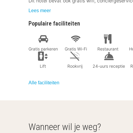
Dit hotel bevat ook gratis wifi, conciërgeservi
Lees meer
Populaire faciliteiten
Gratis parkeren
Gratis Wi-Fi
Restaurant
Hu
Lift
Rookvrij
24-uurs receptie
R
Alle faciliteiten
Wanneer wil je weg?