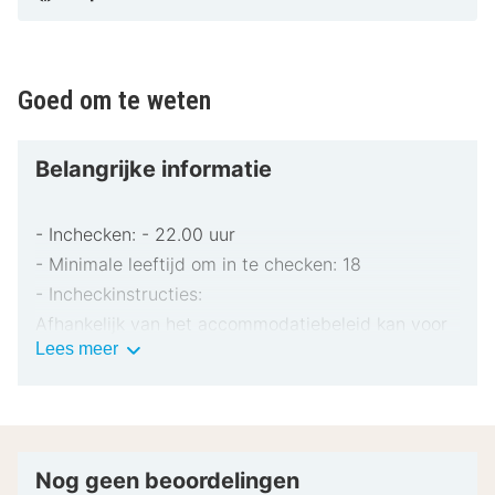
Goed om te weten
Belangrijke informatie
- Inchecken: - 22.00 uur
- Minimale leeftijd om in te checken: 18
- Incheckinstructies:
Afhankelijk van het accommodatiebeleid kan voor
Belangrijke
Lees meer
extra personen een toeslag in rekening worden
informatie
gebracht.
Bij het inchecken dien je mogelijk een erkend
identiteitsbewijs met foto en een creditcard,
pinpas of borgsom in contanten te verstrekken
Nog geen beoordelingen