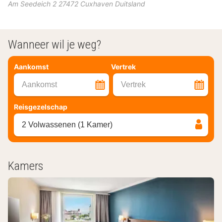
Am Seedeich 2
27472
Cuxhaven
Duitsland
Wanneer wil je weg?
Aankomst
Vertrek
Aankomst
Vertrek
Reisgezelschap
2 Volwassenen (1 Kamer)
Kamers