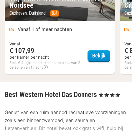
Nordsee
Ci
Cuxhaven, Duitsland
6.4
Cux
Vanaf 1 of meer nachten
Vanaf
Van
€ 107,99
€ 
City Center
Bekijk
per kamer per nacht
per
Excl. € 4 bijkomende kosten op basis van 2
Excl
personen en 1 nacht
pers
Best Western Hotel Das Donners
, 4 Sterren
Geniet van een ruim aanbod recreatieve voorzieningen
zoals een binnenzwembad, een sauna en
fietsenverhuur. Dit hotel bevat ook gratis wifi, hulp bij