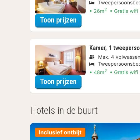
Tweepersoonsbe
2
26m
Gratis wifi
voor Superior kamer,
Toon prijzen
Kamer, 1 tweeperso
Max. 4 volwasse
Tweepersoonsbe
2
48m
Gratis wifi
voor Suite, 1 tweepe
Toon prijzen
Hotels in de buurt
Inclusief ontbijt