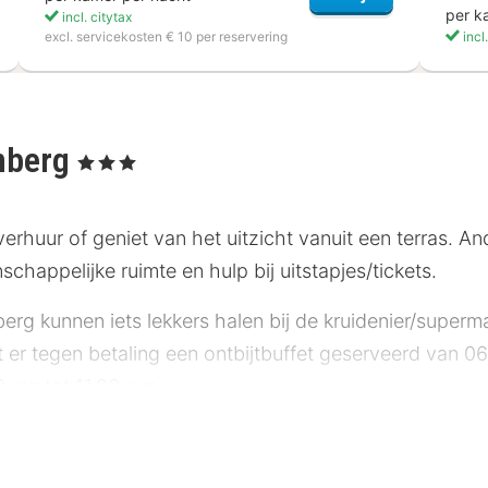
per k
incl. citytax
excl. servicekosten € 10 per reservering
incl
mberg
, 3 Sterren
erhuur of geniet van het uitzicht vanuit een terras. An
nschappelijke ruimte en hulp bij uitstapjes/tickets.
g kunnen iets lekkers halen bij de kruidenier/supermark
r tegen betaling een ontbijtbuffet geserveerd van 06.3
uur tot 11.00 uur.
sterrenclassificatie toe aan accommodaties in Duitsla
eze pagina: 3,5 ster.