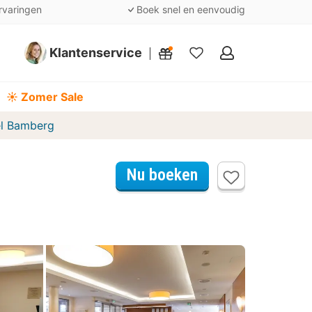
rvaringen
Boek snel en eenvoudig
Klantenservice
Mijn
favorieten
☀️ Zomer Sale
el Bamberg
Nu boeken