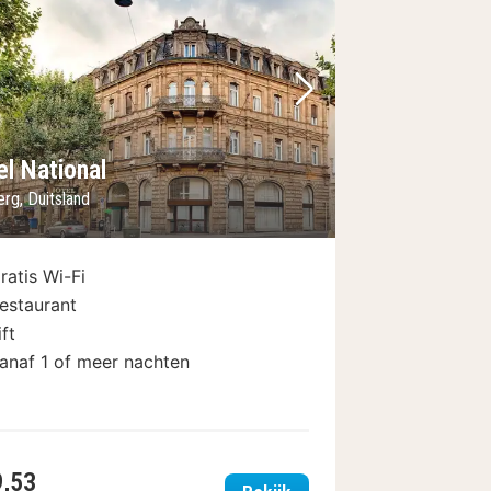
foto
rige foto
Volgende foto
el National
rg, Duitsland
ratis Wi-Fi
estaurant
ift
anaf 1 of meer nachten
9,53
resshotel Bamberg