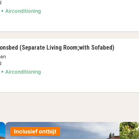
d
Airconditioning
 1 tweepersoonsbed, koelkast (with Sofabed)
onsbed (Separate Living Room;with Sofabed)
nen
d
Airconditioning
rsoonsbed, koelkast (Separate Living Room;wi
Inclusief ontbijt