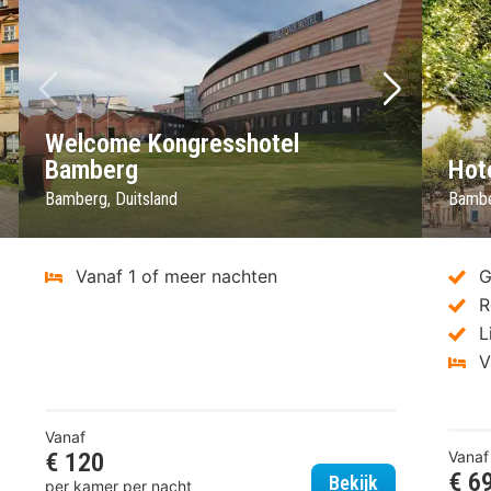
lgende foto
Vorige foto
Volgende 
Vo
Welcome Kongresshotel
Bamberg
Hot
Bamberg, Duitsland
Bambe
Vanaf 1 of meer nachten
G
R
L
V
Vanaf
€ 120
Vanaf
€ 6
lcome Hotel Residenzschloss Bamberg
Welcome Kong
Bekijk
per kamer per nacht