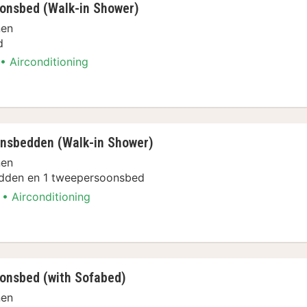
onsbed (Walk-in Shower)
nen
d
Airconditioning
r, 1 tweepersoonsbed (Walk-in Shower)
nsbedden (Walk-in Shower)
nen
dden en 1 tweepersoonsbed
Airconditioning
 2 eenpersoonsbedden, koelkast (Walk-in Show
onsbed (with Sofabed)
nen