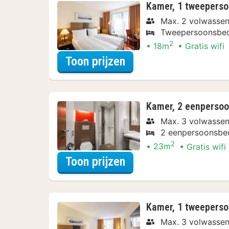
Kamer, 1 tweeperso
Max. 2 volwasse
Tweepersoonsbe
2
18m
Gratis wifi
voor Standaard kame
Toon prijzen
Kamer, 2 eenpersoo
Max. 3 volwasse
2 eenpersoonsbe
2
23m
Gratis wifi
voor Comfort kamer,
Toon prijzen
Kamer, 1 tweeperso
Max. 3 volwasse