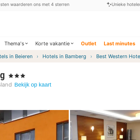
sten waarderen ons met 4 sterren
Unieke hotele
Thema's
Korte vakantie
Outlet
Last minutes
els in Beieren
Hotels in Bamberg
Best Western Hot
rg
, 3 Sterren
sland
Bekijk op kaart