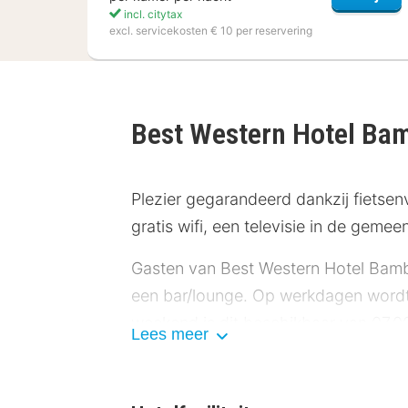
incl. citytax
excl. servicekosten € 10 per reservering
Best Western Hotel Ba
Plezier gegarandeerd dankzij fietsenv
gratis wifi, een televisie in de gemee
Gasten van Best Western Hotel Bamber
een bar/lounge. Op werkdagen wordt e
weekend is dit beschikbaar van 07.00 
Lees meer
Hotelstars Union kent een officiële 
met 3 sterren superieur en krijgt op d