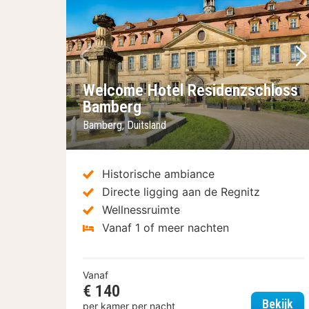
Vorige foto
Vo
Welcome Hotel Residenzschloss
Bamberg
Bamberg, Duitsland
Historische ambiance
Directe ligging aan de Regnitz
Wellnessruimte
Vanaf 1 of meer nachten
Vanaf
€ 140
We
Bekijk
per kamer per nacht