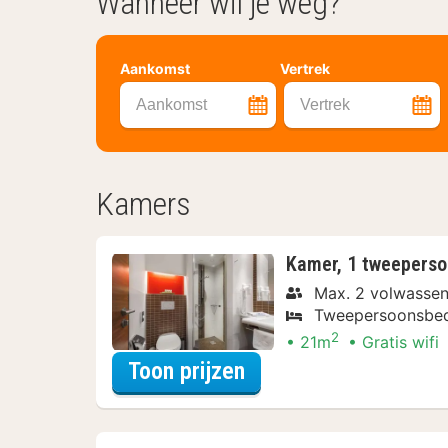
Wanneer wil je weg?
Aankomst
Vertrek
Aankomst
Vertrek
Kamers
Kamer, 1 tweeperso
Max. 2 volwasse
Tweepersoonsbe
2
21m
Gratis wifi
voor Comfort kamer,
Toon prijzen