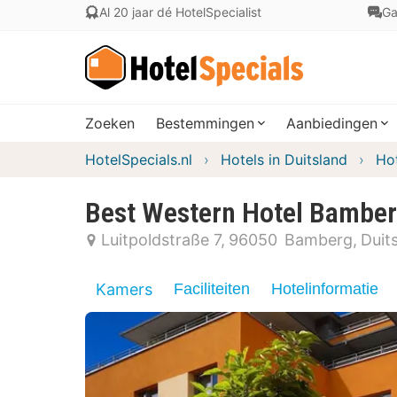
Al 20 jaar dé HotelSpecialist
Ga
Zoeken
Bestemmingen
Aanbiedingen
HotelSpecials.nl
Hotels in Duitsland
Hot
Best Western Hotel Bambe
Luitpoldstraße 7
96050
Bamberg
Duit
Kamers
Faciliteiten
Hotelinformatie