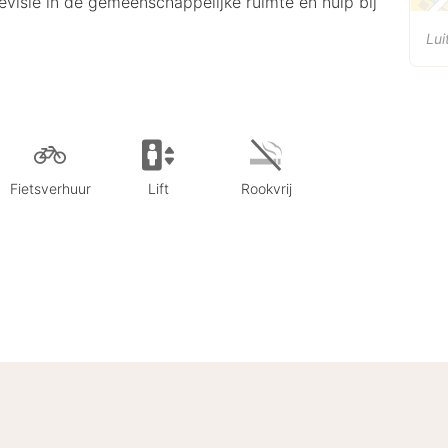
elevisie in de gemeenschappelijke ruimte en hulp bij
Lui
Fietsverhuur
Lift
Rookvrij