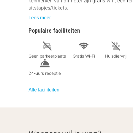
kenmerken van dit hotel zijn gratis wifi, een t
uitstapjes/tickets.
Lees meer
Populaire faciliteiten
Geen parkeerplaats
Gratis Wi-Fi
Huisdiervrij
24-uurs receptie
Alle faciliteiten