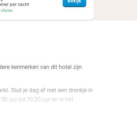
Hotel National
Bekijk
amer per nacht
. citytax
dere kenmerken van dit hotel zijn
t. Sluit je dag af met een drankje in
0 uur tot 10.30 uur en in het
nd. Deze accommodatie is beoordeeld