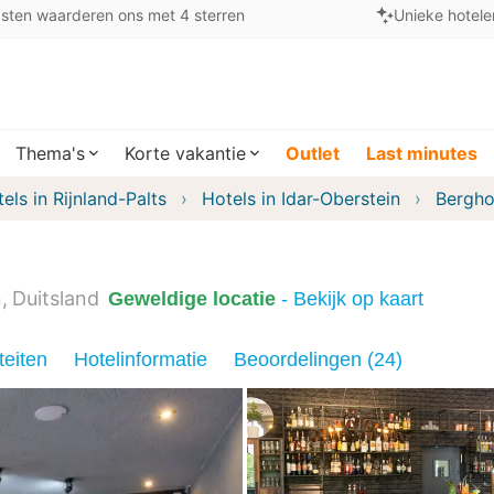
sten waarderen ons met 4 sterren
Unieke hotele
Thema's
Korte vakantie
Outlet
Last minutes
els in Rijnland-Palts
Hotels in Idar-Oberstein
Berghot
n
Duitsland
Geweldige locatie
- Bekijk op kaart
teiten
Hotelinformatie
Beoordelingen (24)