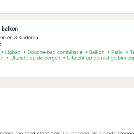
ement
 balkon
en en 3 kinderen
d
Ligbad
Douche-bad combinatie
Balkon
Patio
T
ad
Uitzicht op de bergen
Uitzicht op de rustige binnen
ement
berstein. De stad staat ook wel bekend als de edelstene