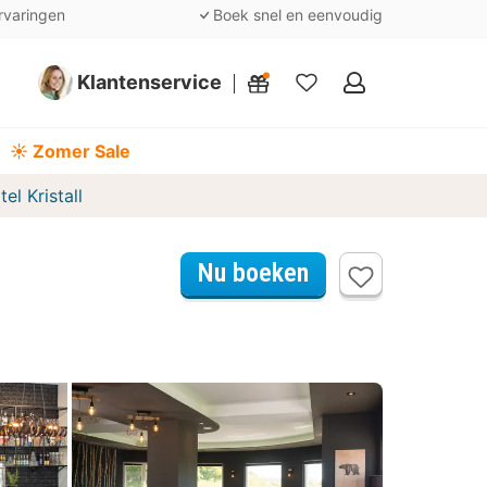
rvaringen
Boek snel en eenvoudig
Klantenservice
Mijn
favorieten
☀️ Zomer Sale
el Kristall
Nu boeken