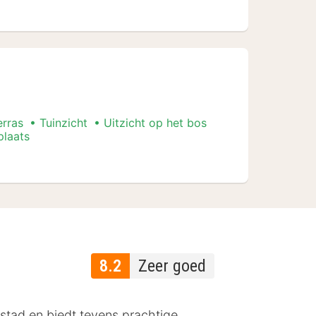
erras
Tuinzicht
Uitzicht op het bos
plaats
8.2
Zeer goed
nstad en biedt tevens prachtige