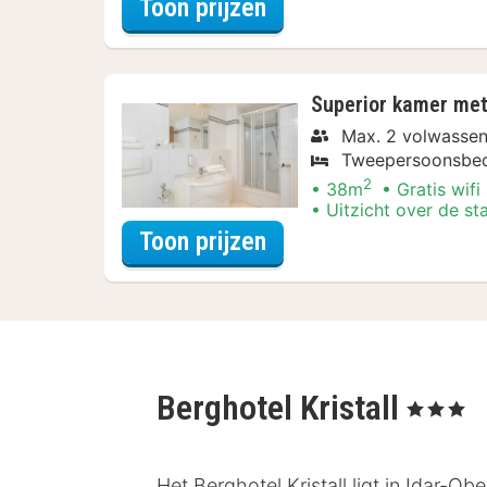
voor Parkeer Arrang
Toon prijzen
Superior kamer met
Max. 2 volwassen
Tweepersoonsbe
2
38m
Gratis wifi
Uitzicht over de st
voor Parkeer Arrang
Toon prijzen
Berghotel Kristall
, 3 Sterren
Het Berghotel Kristall ligt in Idar-O