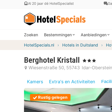
Al 20 jaar dé HotelSpecialist
Ga
Zoeken
Bestemmingen
Aanbiedingen
HotelSpecials.nl
Hotels in Duitsland
Hot
Berghotel Kristall
, 3 Sterren
Wiesenstraße 50
55743
Idar-Oberstei
Kamers
Extra's en Activiteiten
Facili
Rustig gelegen