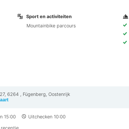
uck (INN-Kranebitten) - 65 km
gen in Fügenberg, bevind je je in de bergen, op slechts
Sport en activiteiten
ertal Shuttle-skilift. Dit hotel in een skigebied ligt 
Mountainbike parcours
27
,
6264
,
Fügenberg, Oostenrijk
aart
n 15:00
Uitchecken 10:00
receptie