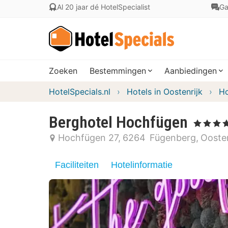
Al 20 jaar dé HotelSpecialist
Ga
Zoeken
Bestemmingen
Aanbiedingen
HotelSpecials.nl
Hotels in Oostenrijk
Ho
Berghotel Hochfügen
, 4 Sterren
Hochfügen 27
6264
Fügenberg
Oosten
Faciliteiten
Hotelinformatie