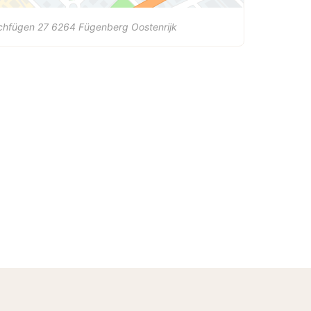
chfügen 27
6264
Fügenberg
Oostenrijk