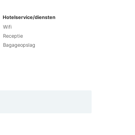
 1 min. lopen van Skiresort
Hotelservice/diensten
op 28,5 km van Achensee en op 5 km
Wifi
Receptie
Bagageopslag