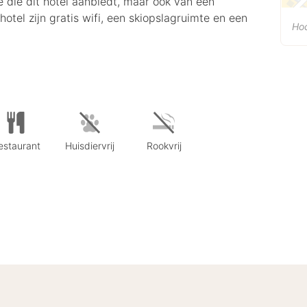
e die dit hotel aanbiedt, maar ook van een
tel zijn gratis wifi, een skiopslagruimte en een
Ho
estaurant
Huisdiervrij
Rookvrij