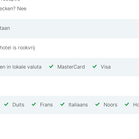
hecken? Nee
taan
otel is rookvrij
n in lokale valuta
MasterCard
Visa
Duits
Frans
Italiaans
Noors
Ho