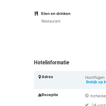
dichtsbijzijnde luchthaven is Innsbr
Met een verblijf bij Berghotel Hochfü
Eten en drinken
Hochfügen en op 8 min. lopen van Zill
Restaurant
van Hochfügen 2000-skilift.
Dicht bij Skiresort Hochfügen
Hotelinformatie
Adres
Hochfügen 
Bekijk op k
Receptie
Inchecke
24-uurs 