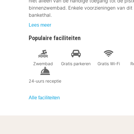
niet alleen van de handige toegang tot de pist
binnenzwembad. Enkele voorzieningen van dit ho
bankethal.
Lees meer
Populaire faciliteiten
Zwembad
Gratis parkeren
Gratis Wi-Fi
R
24-uurs receptie
Alle faciliteiten