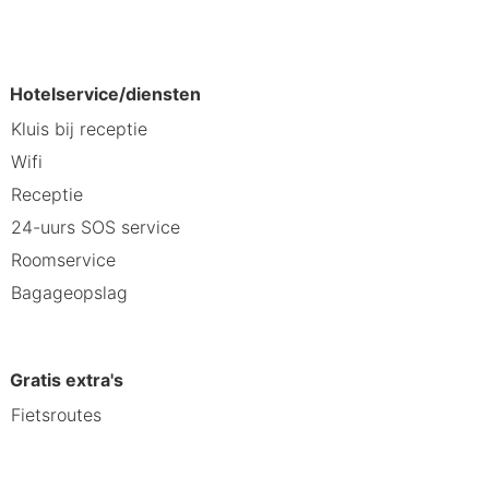
d - 16,3 km Kriegerdenkmal - 19,2
1 km Badehaus Masserberg - 21,1 km
m Rennsteiggarten Oberhof - 28,4
Hotelservice/diensten
belbach is Erfurt (ERF) - 46,8 km
Kluis bij receptie
Wifi
ald en Thuringian Forest Nature Park.
Receptie
p 12,1 km van Rennsteigmuseum.
24-uurs SOS service
Roomservice
Bagageopslag
Gratis extra's
Fietsroutes