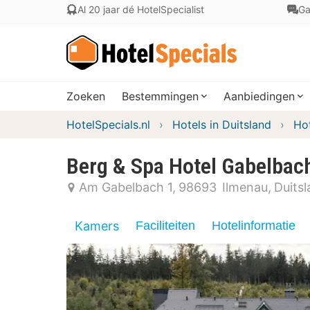
Al 20 jaar dé HotelSpecialist
Ga
Zoeken
Bestemmingen
Aanbiedingen
HotelSpecials.nl
Hotels in Duitsland
Hot
Berg & Spa Hotel Gabelbac
Am Gabelbach 1
98693
Ilmenau
Duits
Kamers
Faciliteiten
Hotelinformatie