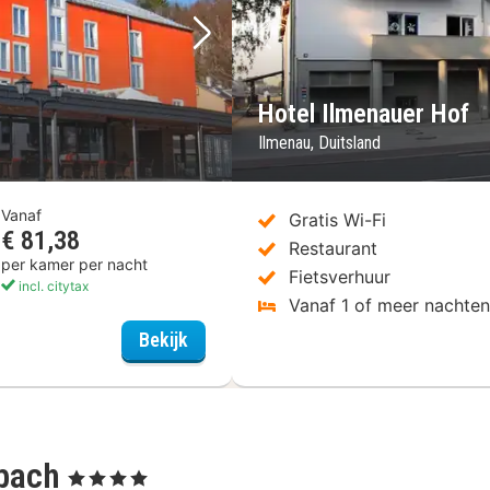
Volgende foto
Vorige foto
Hotel Ilmenauer Hof
Ilmenau, Duitsland
Vanaf
Gratis Wi-Fi
€ 81,38
Restaurant
per kamer per nacht
Fietsverhuur
incl. citytax
Vanaf 1 of meer nachte
Hotel Tanne
Bekijk
lbach
, 4 Sterren