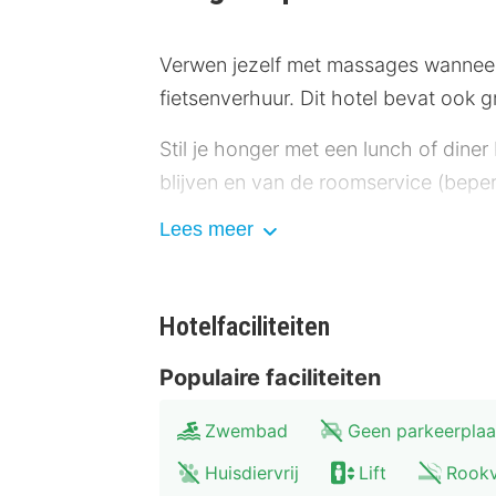
Verwen jezelf met massages wanneer
fietsenverhuur. Dit hotel bevat ook gr
Stil je honger met een lunch of diner
blijven en van de roomservice (beperk
Lees meer
Hotelstars Union kent in Duitsland e
Enkele van de voorzieningen zijn een
plaatse heb je parkeerplaatsen.
Hotelfaciliteiten
Overnacht in één van de 76 kamers me
Populaire faciliteiten
het kijkplezier. De privébadkamers 
Zwembad
Geen parkeerplaa
net zoals een bureau en een koffiez
Huisdiervrij
Lift
Rookv
Afstanden worden weergegeven tot op 