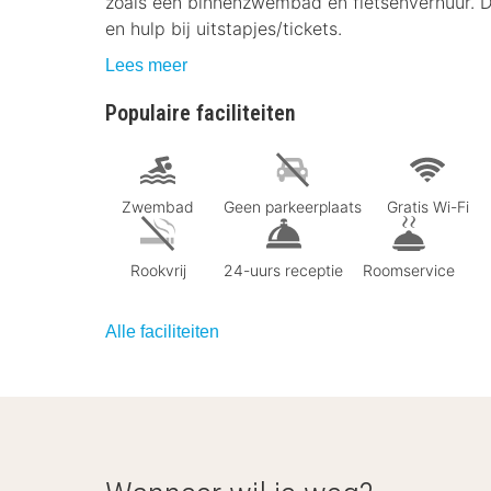
zoals een binnenzwembad en fietsenverhuur. Dit
en hulp bij uitstapjes/tickets.
Lees meer
Populaire faciliteiten
Zwembad
Geen parkeerplaats
Gratis Wi-Fi
Rookvrij
24-uurs receptie
Roomservice
Alle faciliteiten