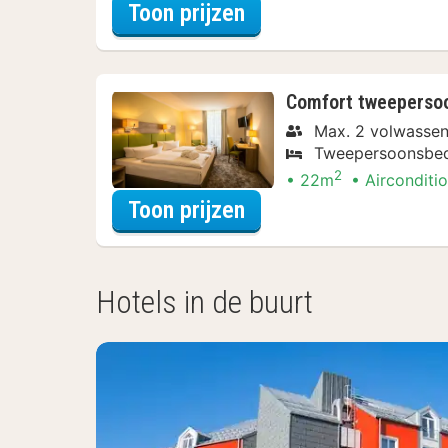
voor Premium tweep
Toon prijzen
Comfort tweeperso
Max. 2 volwasse
Tweepersoonsbe
2
22m
Airconditi
voor Comfort tweep
Toon prijzen
Hotels in de buurt