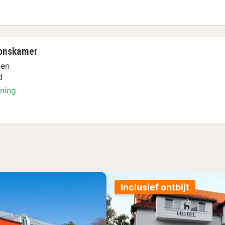
ersoonskamer
onskamer
nen
d
oning
ersoonskamer
Inclusief ontbijt