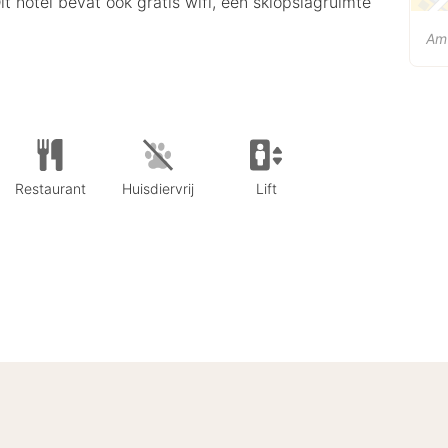
 hotel bevat ook gratis wifi, een skiopslagruimte
Am
Restaurant
Huisdiervrij
Lift