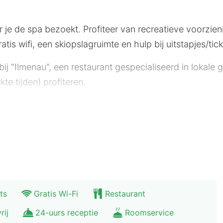
 je de spa bezoekt. Profiteer van recreatieve voorzi
atis wifi, een skiopslagruimte en hulp bij uitstapjes/tick
 bij "Ilmenau", een restaurant gespecialiseerd in lokale
te tijden) profiteren.
en officiële sterrenclassificatie toe. Deze accommodat
 stomerij/wasserijservice, een 24-uurs receptie en ee
t een flatscreentelevisie. Op je kamer heb je een tv m
met een douche hebben haardrogers en badjassen. Bij 
ts
Gratis Wi-Fi
Restaurant
etapparaat/waterkoker.
rij
24-uurs receptie
Roomservice
0,1 mijl en kilometer. Thüringer Wald - 0,1 km Thuring