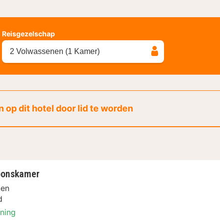
Reisgezelschap
2 Volwassenen (1 Kamer)
 op dit hotel door lid te worden
oonskamer
nen
d
oning