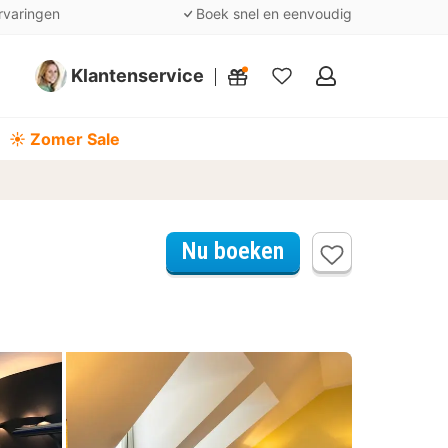
rvaringen
Boek snel en eenvoudig
Klantenservice
Mijn
favorieten
☀️ Zomer Sale
Nu boeken