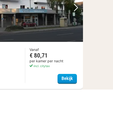
Volgende foto
Vanaf
€ 80,71
per kamer per nacht
incl. citytax
n
Hotel Ilmenauer Hof
Bekijk