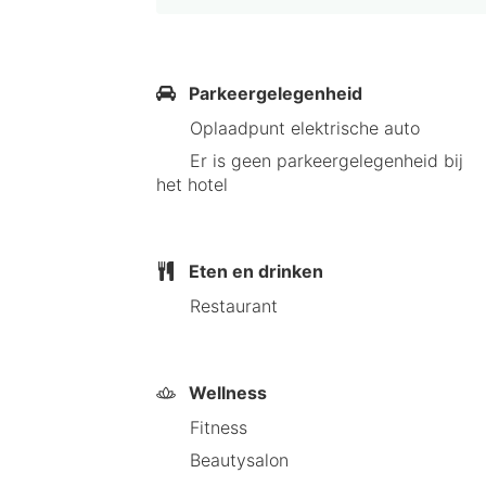
Wintersportverein Elbersberg - 10,3
km Wintersportpark Erste Berg - 19,
Gewürzmuseum Schönbrunn - 22,7 km
Parkeergelegenheid
km Congress Centrum Suhl - 28,9 km
Oplaadpunt elektrische auto
Er is geen parkeergelegenheid bij
Met een verblijf bij Berg & Spa Hotel
het hotel
Dit hotel met chique voorzieningen 
Dicht bij Thuringian Forest Nature Pa
Eten en drinken
Restaurant
Wellness
Fitness
Beautysalon