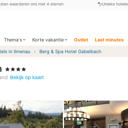
sten waarderen ons met 4 sterren
Unieke hotele
Thema's
Korte vakantie
Outlet
Last minutes
els in Ilmenau
Berg & Spa Hotel Gabelbach
h
, 4 Sterren
land
Bekijk op kaart