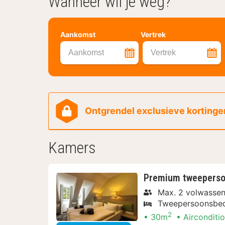
Wanneer wil je weg?
Aankomst
Vertrek
Aankomst
Vertrek
Ontgrendel exclusieve kortingen
Kamers
Premium tweepers
Max. 2 volwasse
Tweepersoonsbe
2
30m
Airconditi