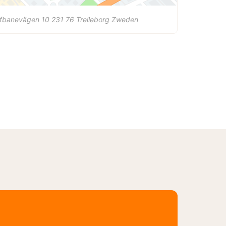
lfbanevägen 10
231 76
Trelleborg
Zweden