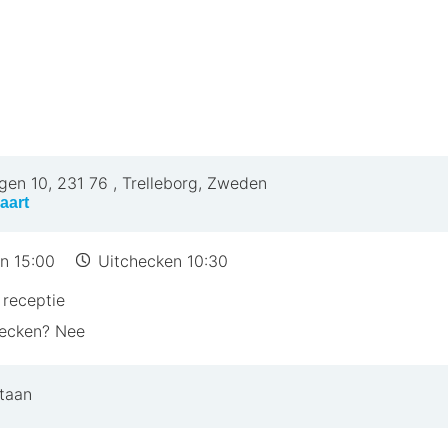
gen 10
,
231 76
,
Trelleborg, Zweden
aart
n 15:00
Uitchecken 10:30
receptie
hecken? Nee
taan