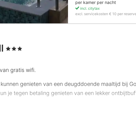
per kamer per nacht
incl. citytax
excl. servicekosten € 10 per reserv
ll
, 3 Sterren
an gratis wifi.
kunnen genieten van een deugddoende maaltijd bij Golf
kun je tegen betaling genieten van een lekker ontbijtb
geopend. Ter plaatse heb je gratis parkeerplaatsen.
0 klimaatgeregelde kamers met vloerverwarming en een f