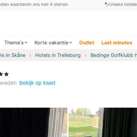
sten waarderen ons met 4 sterren
Unieke hotele
Thema's
Korte vakantie
Outlet
Last minutes
ls in Skåne
Hotels in Trelleborg
Bedinge Golfklubb h
terren
weden
Bekijk op kaart