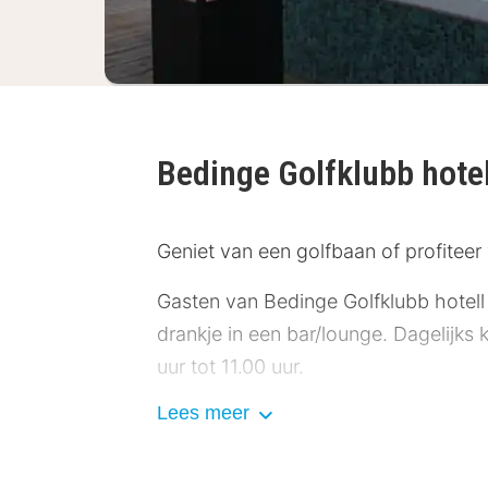
Bedinge Golfklubb hote
Geniet van een golfbaan of profiteer v
Gasten van Bedinge Golfklubb hotell 
drankje in een bar/lounge. Dagelijks 
uur tot 11.00 uur.
Lees meer
De receptie is tijdens beperkte uren 
Doe of je thuis bent in één van de 1