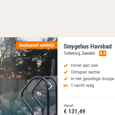
Inclusief ontbijt
Smygehus Havsbad
Trelleborg, Zweden
8.4
Hotel aan zee
Ontspan sectie
In het gezellige dorp
1 nacht weg
Volgende foto
Vanaf
€ 131,49