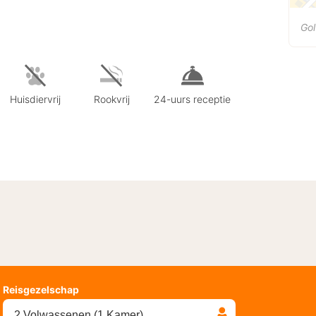
Go
Huisdiervrij
Rookvrij
24-uurs receptie
Reisgezelschap
2 Volwassenen (1 Kamer)