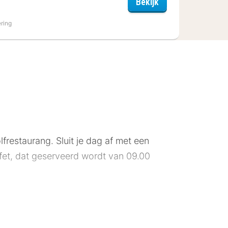
Smygehus Havsba
Bekijk
ering
restaurang. Sluit je dag af met een
uffet, dat geserveerd wordt van 09.00
latscreentelevisie. Alle kamers