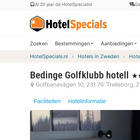
Al 20 jaar dé HotelSpecialist
Ga
Zoeken
Bestemmingen
Aanbiedingen
HotelSpecials.nl
Hotels in Zweden
Hote
Bedinge Golfklubb hotell
, 3 S
Golfbanevägen 10
231 76
Trelleborg
Z
Faciliteiten
Hotelinformatie