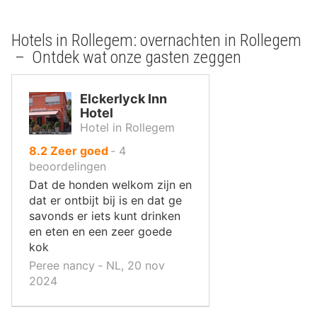
Hotels in Rollegem: overnachten in Rollegem
– Ontdek wat onze gasten zeggen
Elckerlyck Inn
Hotel
Hotel in Rollegem
uit
8.2
Zeer goed
‐
4
10
beoordelingen
,
Dat de honden welkom zijn en
dat er ontbijt bij is en dat ge
savonds er iets kunt drinken
en eten en een zeer goede
kok
Peree nancy ‐ NL, 20 nov
2024