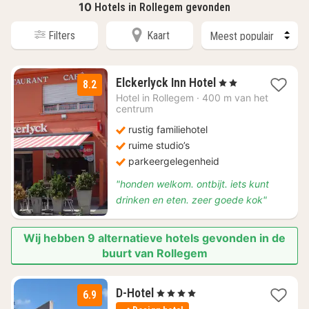
10
Hotels in Rollegem gevonden
Filters
Kaart
1
Elckerlyck Inn Hotel
, 2 Sterren
8.2
nacht
Hotel in
Rollegem
·
400 m van het
vanaf
centrum
€
rustig familiehotel
135
ruime studio’s
parkeergelegenheid
"honden welkom. ontbijt. iets kunt
drinken en eten. zeer goede kok"
Wij hebben 9 alternatieve hotels gevonden in de
buurt van Rollegem
1
D-Hotel
, 4 Sterren
6.9
nacht