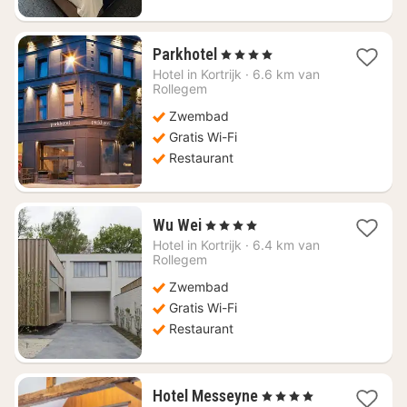
1
Parkhotel
, 4 Sterren
nacht
Hotel in
Kortrijk
·
6.6 km van
vanaf
Rollegem
€
Zwembad
129,46
Gratis Wi-Fi
Restaurant
1
Wu Wei
, 4 Sterren
nacht
Hotel in
Kortrijk
·
6.4 km van
vanaf
Rollegem
€
Zwembad
101,30
Gratis Wi-Fi
Restaurant
1
Hotel Messeyne
, 4 Sterren