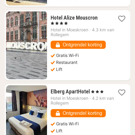
1
Hotel Alize Mouscron
nacht
, 4 Sterren
vanaf
Hotel in
Moeskroen
·
4.3 km van
€
Rollegem
97,97
Ontgrendel korting
Gratis Wi-Fi
Restaurant
Lift
1
Elberg ApartHotel
, 3 Sterren
nacht
Hotel in
Moeskroen
·
4.2 km van
vanaf
Rollegem
€
95,37
Ontgrendel korting
Gratis Wi-Fi
Lift