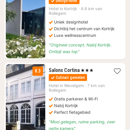
Design hotel
vanaf
€
Hotel in
Kortrijk
·
4.6 km van
Rollegem
139
Uniek designhotel
Dichtbij het centrum van Kortrijk
Luxe wellnesscentrum
"Origineel concept. Nabij Kortrijk.
Ontbijt was top"
1
Salons Cortina
, 3 Sterren
8.3
nacht
Culinair genieten
vanaf
€
Hotel in
Wevelgem
·
7 km van
Rollegem
118
Gratis parkeren & Wi-Fi
Nabij Kortrijk
Perfect fietsgebied
"Mooi gelegen, ruime parking, zeer
nette kamers"