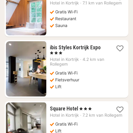
nacht
Hotel in
Kortrijk
·
7.1 km van Rollegem
vanaf
€
Gratis Wi-Fi
174,11
Restaurant
Sauna
1
ibis Styles Kortrijk Expo
nacht
, 3 Sterren
vanaf
Hotel in
Kortrijk
·
4.2 km van
€
Rollegem
75,89
Gratis Wi-Fi
Fietsverhuur
Lift
1
Square Hotel
, 3 Sterren
nacht
Hotel in
Kortrijk
·
7.2 km van Rollegem
vanaf
€
Gratis Wi-Fi
107,14
Lift