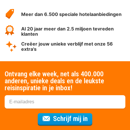
Over
HotelSpecials
Meer dan 6.500 speciale hotelaanbiedingen
Al 20 jaar meer dan 2.5 miljoen tevreden
klanten
Creëer jouw unieke verblijf met onze 56
extra's
Ontvang elke week, net als 400.000
anderen, unieke deals en de leukste
reisinspiratie in je inbox!
Voor de nieuws
Schrijf mij in