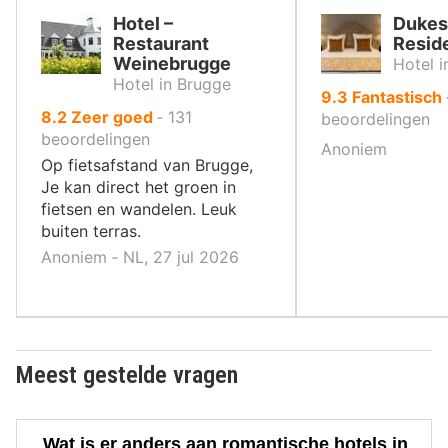
Hotel –
Dukes
Restaurant
Resid
Weinebrugge
Hotel 
Hotel in Brugge
uit
9.3
Fantastisch
uit
8.2
Zeer goed
‐
131
10
beoordelingen
10
beoordelingen
,
Anoniem
,
Op fietsafstand van Brugge,
Je kan direct het groen in
fietsen en wandelen. Leuk
buiten terras.
Anoniem ‐ NL, 27 jul 2026
Meest gestelde vragen
Wat is er anders aan romantische hotels in