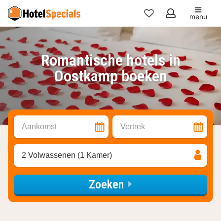
menu
Mijn
favorieten
Romantische hotels in
Oostkamp boeken
Aankomst
Vertrek
2 Volwassenen (1 Kamer)
Zoeken