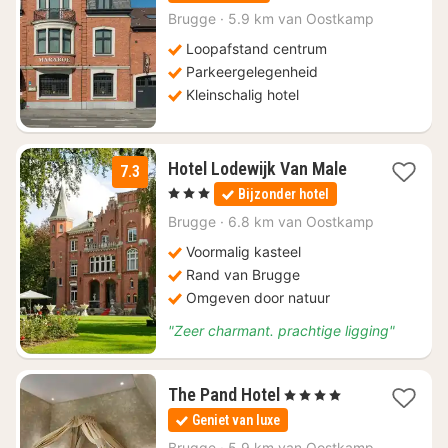
vanaf
€
Brugge
·
5.9 km van Oostkamp
119
Loopafstand centrum
Parkeergelegenheid
Kleinschalig hotel
1
Hotel Lodewijk Van Male
7.3
nacht
, 3 Sterren
Bijzonder hotel
vanaf
€
Brugge
·
6.8 km van Oostkamp
155
Voormalig kasteel
Rand van Brugge
Omgeven door natuur
"Zeer charmant. prachtige ligging"
1
The Pand Hotel
, 4 Sterren
nacht
Geniet van luxe
vanaf
€
Brugge
·
5.9 km van Oostkamp