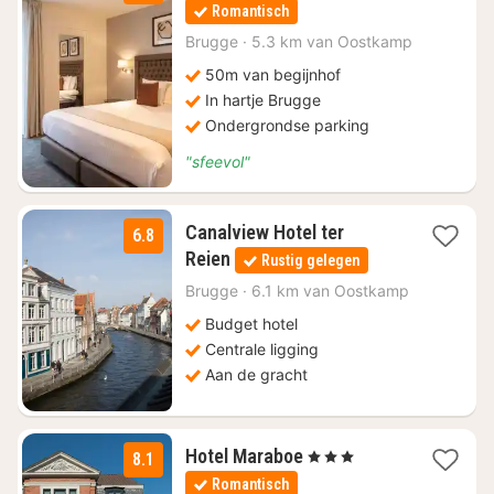
nacht
Romantisch
vanaf
€
Brugge
·
5.3 km van Oostkamp
152,90
50m van begijnhof
In hartje Brugge
Ondergrondse parking
"sfeevol"
Canalview Hotel ter
6.8
1
Reien
Rustig gelegen
nacht
vanaf
Brugge
·
6.1 km van Oostkamp
€
Budget hotel
106
Centrale ligging
Aan de gracht
2
Hotel Maraboe
, 3 Sterren
8.1
nachten
Romantisch