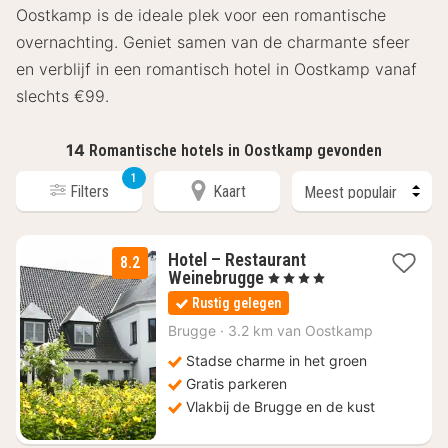
Oostkamp is de ideale plek voor een romantische
overnachting. Geniet samen van de charmante sfeer
en verblijf in een romantisch hotel in Oostkamp vanaf
slechts €99.
14
Romantische hotels in Oostkamp gevonden
1
Filters
Kaart
Hotel – Restaurant
8.2
2
Weinebrugge
, 4 Sterren
nachten
Rustig gelegen
vanaf
€
Brugge
·
3.2 km van Oostkamp
105
Stadse charme in het groen
Gratis parkeren
Vlakbij de Brugge en de kust