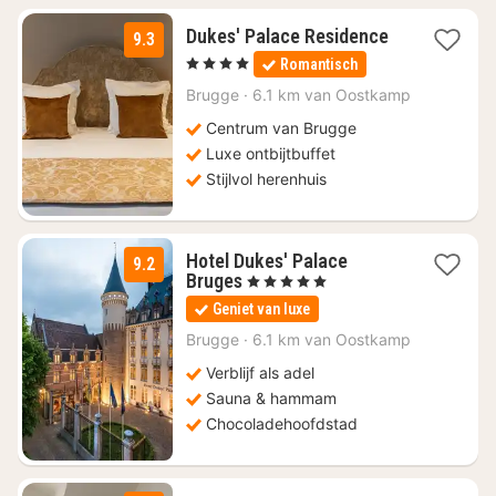
1
Dukes' Palace Residence
9.3
nacht
, 4 Sterren
Romantisch
vanaf
€
Brugge
·
6.1 km van Oostkamp
155
Centrum van Brugge
Luxe ontbijtbuffet
Stijlvol herenhuis
Hotel Dukes' Palace
9.2
1
Bruges
, 5 Sterren
nacht
Geniet van luxe
vanaf
€
Brugge
·
6.1 km van Oostkamp
219
Verblijf als adel
Sauna & hammam
Chocoladehoofdstad