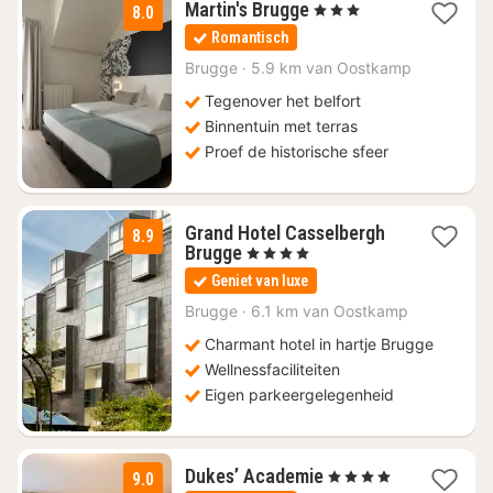
1
Martin's Brugge
, 3 Sterren
8.0
nacht
Romantisch
vanaf
€
Brugge
·
5.9 km van Oostkamp
99
Tegenover het belfort
Binnentuin met terras
Proef de historische sfeer
Grand Hotel Casselbergh
8.9
1
Brugge
, 4 Sterren
nacht
Geniet van luxe
vanaf
€
Brugge
·
6.1 km van Oostkamp
186
Charmant hotel in hartje Brugge
Wellnessfaciliteiten
Eigen parkeergelegenheid
1
Dukes’ Academie
, 4 Sterren
9.0