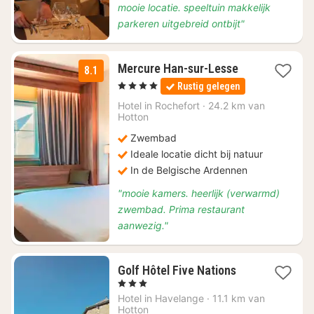
mooie locatie. speeltuin makkelijk
parkeren uitgebreid ontbijt"
1
Mercure Han-sur-Lesse
8.1
nacht
, 4 Sterren
Rustig gelegen
vanaf
€
Hotel in
Rochefort
·
24.2 km van
Hotton
139
Zwembad
Ideale locatie dicht bij natuur
In de Belgische Ardennen
"mooie kamers. heerlijk (verwarmd)
zwembad. Prima restaurant
aanwezig."
1
Golf Hôtel Five Nations
nacht
, 3 Sterren
vanaf
Hotel in
Havelange
·
11.1 km van
€
Hotton