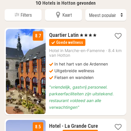
10
Hotels in Hotton gevonden
Filters
Kaart
3
Quartier Latin
, 4 Sterren
8.7
nachten
Goede wellness
vanaf
€
Hotel in
Marche-en-Famenne
·
8.4 km
van Hotton
144
In het hart van de Ardennen
Uitgebreide wellness
Fietsen en wandelen
"vriendelijk, gastvrij personeel.
parkeerfaciliteiten zijn uitstekend.
restaurant voldeed aan alle
verwachtingen"
3
Hotel - La Grande Cure
8.5
nachten