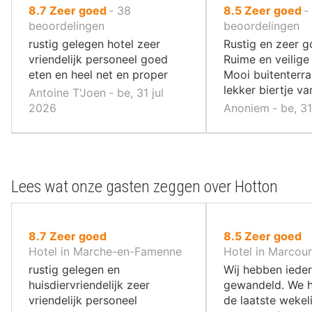
uit
uit
8.7
Zeer goed
‐
38
8.5
Zeer goed
‐
10
10
beoordelingen
beoordelingen
,
,
rustig gelegen hotel zeer
Rustig en zeer g
vriendelijk personeel goed
Ruime en veilige
eten en heel net en proper
Mooi buitenterra
lekker biertje va
Antoine T'Joen ‐ be, 31 jul
2026
Anoniem ‐ be, 3
Lees wat onze gasten zeggen over Hotton
uit
uit
8.7
Zeer goed
8.5
Zeer goed
10
10
Hotel in Marche-en-Famenne
Hotel in Marcour
,
,
rustig gelegen en
Wij hebben ieder
huisdiervriendelijk zeer
gewandeld. We 
vriendelijk personeel
de laatste wekel