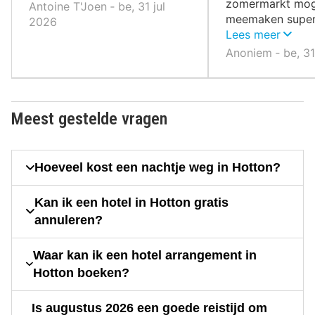
zomermarkt mo
Antoine T'Joen ‐ be, 31 jul
meemaken super g
2026
veel met de lok
Lees meer
kunnen spreken.
Anoniem ‐ be, 3
Meest gestelde vragen
Hoeveel kost een nachtje weg in Hotton?
Kan ik een hotel in Hotton gratis
annuleren?
Waar kan ik een hotel arrangement in
Hotton boeken?
Is augustus 2026 een goede reistijd om