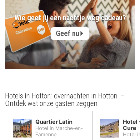
Wie geef jij een nachtje weg cadeau?
Geef nu
Hotels in Hotton: overnachten in Hotton –
Ontdek wat onze gasten zeggen
Quartier Latin
Hotel 
Cure
Hotel in Marche-en-
Famenne
Hotel 