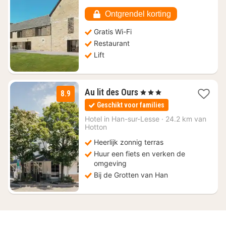
98,84
Ontgrendel korting
Gratis Wi-Fi
Restaurant
Lift
1
Au lit des Ours
, 3 Sterren
8.9
nacht
Geschikt voor families
vanaf
€
Hotel in
Han-sur-Lesse
·
24.2 km van
Hotton
82,50
Heerlijk zonnig terras
Huur een fiets en verken de
omgeving
Bij de Grotten van Han