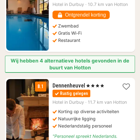
€
Hotel in
Durbuy
·
10.7 km van Hotton
102,69
Ontgrendel korting
Zwembad
Gratis Wi-Fi
Restaurant
Wij hebben 4 alternatieve hotels gevonden in de
buurt van Hotton
2
Dennenheuvel
, 4 Sterren
8.1
nachten
Rustig gelegen
vanaf
€
Hotel in
Durbuy
·
11.7 km van Hotton
89,93
Korting op diverse activiteiten
Natuurrijke ligging
Nederlandstalig personeel
"Personeel spreekt Nederlands.