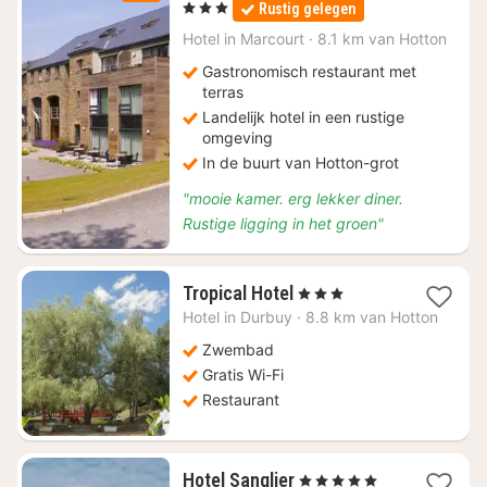
, 3 Sterren
Rustig gelegen
vanaf
€
Hotel in
Marcourt
·
8.1 km van Hotton
80
Gastronomisch restaurant met
terras
Landelijk hotel in een rustige
omgeving
In de buurt van Hotton-grot
"mooie kamer. erg lekker diner.
Rustige ligging in het groen"
1
Tropical Hotel
, 3 Sterren
nacht
Hotel in
Durbuy
·
8.8 km van Hotton
vanaf
€
Zwembad
128,36
Gratis Wi-Fi
Restaurant
1
Hotel Sanglier
, 5 Sterren