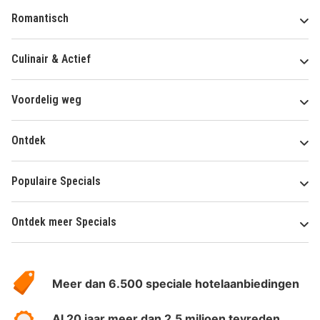
Romantisch
Culinair & Actief
Voordelig weg
Ontdek
Populaire Specials
Ontdek meer Specials
Over
HotelSpecials
Meer dan 6.500 speciale hotelaanbiedingen
Al 20 jaar meer dan 2.5 miljoen tevreden