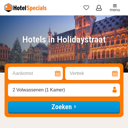
menu
Mijn
favorieten
Hotels in Holidaystraat
Aankomst
Vertrek
2 Volwassenen (1 Kamer)
Zoeken