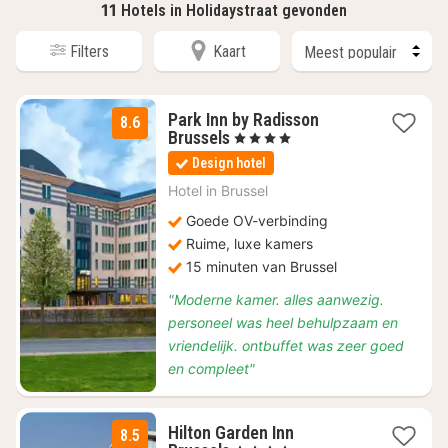
11
Hotels in Holidaystraat gevonden
Filters
Kaart
Park Inn by Radisson
8.6
1
Brussels
, 4 Sterren
nacht
Design hotel
vanaf
€
Hotel in
Brussel
94
Goede OV-verbinding
Ruime, luxe kamers
15 minuten van Brussel
"Moderne kamer. alles aanwezig.
personeel was heel behulpzaam en
vriendelijk. ontbuffet was zeer goed
en compleet"
Hilton Garden Inn
8.5