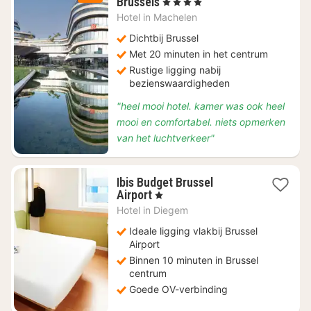
2
Brussels
, 4 Sterren
nachten
Hotel in
Machelen
vanaf
€
Dichtbij Brussel
94
Met 20 minuten in het centrum
Rustige ligging nabij
bezienswaardigheden
"heel mooi hotel. kamer was ook heel
mooi en comfortabel. niets opmerken
van het luchtverkeer"
Ibis Budget Brussel
1
Airport
, 1 Sterren
nacht
Hotel in
Diegem
vanaf
€
Ideale ligging vlakbij Brussel
81
Airport
Binnen 10 minuten in Brussel
centrum
Goede OV-verbinding