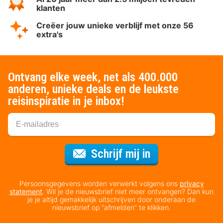
klanten
Creëer jouw unieke verblijf met onze 56
extra's
Ontvang elke week, net als 400.000
anderen, unieke deals en de leukste
reisinspiratie in je inbox!
Voor de nieuws
Schrijf mij in
Persoonsgegevens worden verwerkt volgens ons
privacy
statement
. Wil je de nieuwsbrief niet meer ontvangen? Dan kun
je je altijd gemakkelijk uitschrijven door onderaan de
nieuwsbrief op “afmelden” te klikken.