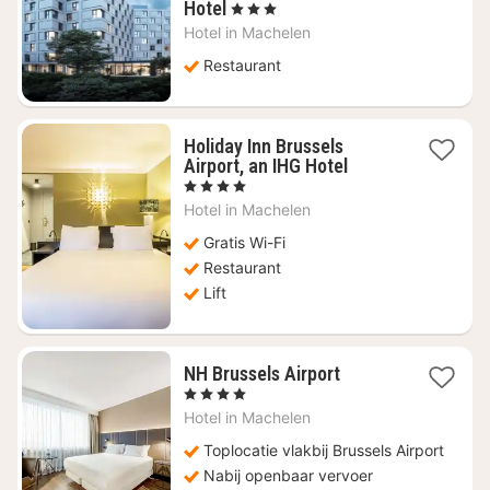
1
Hotel
, 3 Sterren
nacht
Hotel in
Machelen
vanaf
€
Restaurant
74,11
Holiday Inn Brussels
1
Airport, an IHG Hotel
nacht
, 4 Sterren
vanaf
Hotel in
Machelen
€
62,14
Gratis Wi-Fi
Restaurant
Lift
1
NH Brussels Airport
nacht
, 4 Sterren
vanaf
Hotel in
Machelen
€
80,37
Toplocatie vlakbij Brussels Airport
Nabij openbaar vervoer