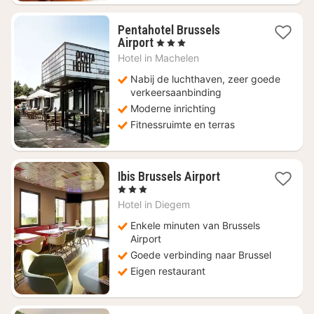
Pentahotel Brussels
1
Airport
, 3 Sterren
nacht
Hotel in
Machelen
vanaf
€
Nabij de luchthaven, zeer goede
74
verkeersaanbinding
Moderne inrichting
Fitnessruimte en terras
1
Ibis Brussels Airport
nacht
, 3 Sterren
vanaf
Hotel in
Diegem
€
86
Enkele minuten van Brussels
Airport
Goede verbinding naar Brussel
Eigen restaurant