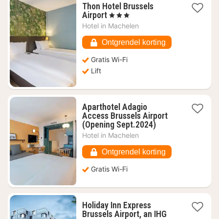
Thon Hotel Brussels
1
Airport
, 3 Sterren
nacht
Hotel in
Machelen
vanaf
€
Ontgrendel korting
58,91
Gratis Wi-Fi
Lift
Aparthotel Adagio
Access Brussels Airport
1
(Opening Sept.2024)
nacht
Hotel in
Machelen
vanaf
€
Ontgrendel korting
58,17
Gratis Wi-Fi
Holiday Inn Express
Brussels Airport, an IHG