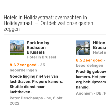
Hotels in Holidaystraat: overnachten in
Holidaystraat – Ontdek wat onze gasten
zeggen
Park Inn by
Hilton
Radisson
Bruss
Brussels
Hotel 
Hotel in Brussel
uit
8.5
Zeer goed
‐
uit
8.6
Zeer goed
‐
35
10
beoordelingen
10
beoordelingen
,
Prachtig gebouw
,
Goede ligging niet ver van
kamers. Het pe
luchthaven. Propere kamers.
erg behulpzaam.
Shuttle dienst naar
handig.
luchthaven .
Anoniem ‐ DE, 
Peter Deschamps ‐ be, 6 okt
2022