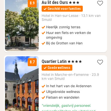
1
Au lit des Ours
, 3 Sterren
8.9
nacht
Geschikt voor families
vanaf
€
Hotel in
Han-sur-Lesse
·
13.1 km van
Smuid
82,50
Heerlijk zonnig terras
Huur een fiets en verken de
omgeving
Bij de Grotten van Han
3
Quartier Latin
, 4 Sterren
8.7
nachten
Goede wellness
vanaf
€
Hotel in
Marche-en-Famenne
·
23.9
km van Smuid
144
In het hart van de Ardennen
Uitgebreide wellness
Fietsen en wandelen
"vriendelijk, gastvrij personeel.