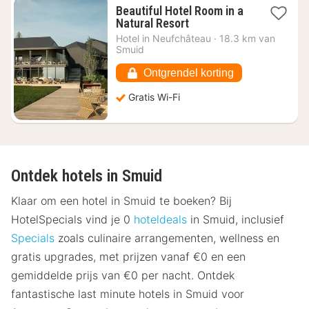
Beautiful Hotel Room in a
1
Natural Resort
nacht
Hotel in
Neufchâteau
·
18.3 km van
vanaf
Smuid
€
180,66
Ontgrendel korting
Gratis Wi-Fi
Ontdek hotels in Smuid
Klaar om een hotel in Smuid te boeken? Bij
HotelSpecials vind je 0
hoteldeals
in Smuid, inclusief
Specials
zoals culinaire arrangementen, wellness en
gratis upgrades, met prijzen vanaf €0 en een
gemiddelde prijs van €0 per nacht. Ontdek
fantastische last minute hotels in Smuid voor