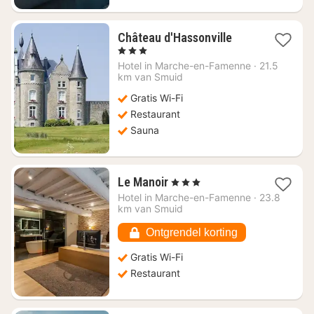
1
Château d'Hassonville
nacht
, 3 Sterren
vanaf
Hotel in
Marche-en-Famenne
·
21.5
€
km van Smuid
192,10
Gratis Wi-Fi
Restaurant
Sauna
1
Le Manoir
, 3 Sterren
nacht
Hotel in
Marche-en-Famenne
·
23.8
vanaf
km van Smuid
€
117,86
Ontgrendel korting
Gratis Wi-Fi
Restaurant