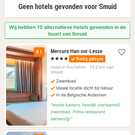
Geen hotels gevonden voor
Smuid
Wij hebben 10 alternatieve hotels gevonden in de
buurt van Smuid
1
Mercure Han-sur-Lesse
8.1
nacht
, 4 Sterren
Rustig gelegen
vanaf
€
Hotel in
Rochefort
·
13.2 km van
Smuid
139
Zwembad
Ideale locatie dicht bij natuur
In de Belgische Ardennen
"mooie kamers. heerlijk (verwarmd)
zwembad. Prima restaurant
aanwezig."