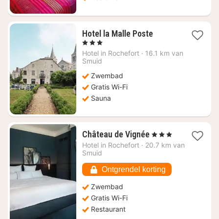
1
Hotel la Malle Poste
nacht
, 3 Sterren
vanaf
Hotel in
Rochefort
·
16.1 km van
€
Smuid
116,07
Zwembad
Gratis Wi-Fi
Sauna
1
Château de Vignée
, 3 Sterren
nacht
Hotel in
Rochefort
·
20.7 km van
vanaf
Smuid
€
223,92
Ontgrendel korting
Zwembad
Gratis Wi-Fi
Restaurant