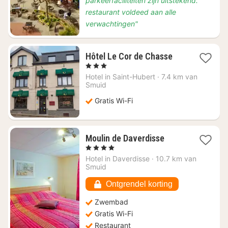
parkeerfaciliteiten zijn uitstekend.
restaurant voldeed aan alle
verwachtingen"
1
Hôtel Le Cor de Chasse
nacht
, 3 Sterren
vanaf
Hotel in
Saint-Hubert
·
7.4 km van
€
Smuid
81,64
Gratis Wi-Fi
1
Moulin de Daverdisse
nacht
, 4 Sterren
vanaf
Hotel in
Daverdisse
·
10.7 km van
€
Smuid
192,86
Ontgrendel korting
Zwembad
Gratis Wi-Fi
Restaurant