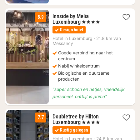
Innside by Melia
8.9
1
Luxembourg
, 4 Sterren
nacht
Design hotel
vanaf
€
Hotel in
Luxemburg
·
21.8 km van
Messancy
120
Goede verbinding naar het
centrum
Nabij winkelcentrum
Biologische en duurzame
producten
"super schoon en netjes, vriendelijk
personeel. ontbijt is prima"
Doubletree by Hilton
7.7
2
Luxembourg
, 4 Sterren
nachten
Rustig gelegen
vanaf
€
Hotel in
Luxemburg
·
24.6 km van