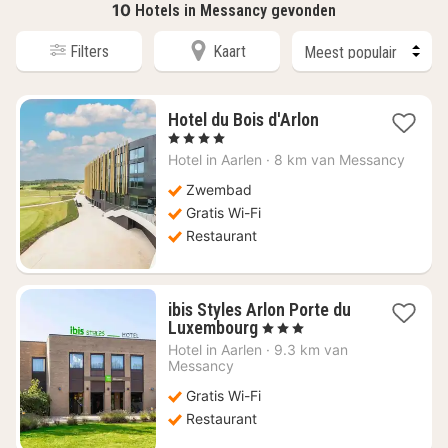
10
Hotels in Messancy gevonden
Filters
Kaart
1
Hotel du Bois d'Arlon
nacht
, 4 Sterren
vanaf
Hotel in
Aarlen
·
8 km van Messancy
€
102,05
Zwembad
Gratis Wi-Fi
Restaurant
ibis Styles Arlon Porte du
1
Luxembourg
, 3 Sterren
nacht
Hotel in
Aarlen
·
9.3 km van
vanaf
Messancy
€
Gratis Wi-Fi
100,52
Restaurant