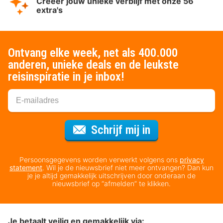
Creëer jouw unieke verblijf met onze 56
extra's
Ontvang elke week, net als 400.000
anderen, unieke deals en de leukste
reisinspiratie in je inbox!
Voor de nieuws
Schrijf mij in
Persoonsgegevens worden verwerkt volgens ons
privacy
statement
. Wil je de nieuwsbrief niet meer ontvangen? Dan kun
je je altijd gemakkelijk uitschrijven door onderaan de
nieuwsbrief op “afmelden” te klikken.
Je betaalt veilig en gemakkelijk via: