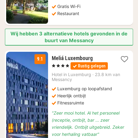
173,06
Gratis Wi-Fi
Restaurant
Wij hebben 3 alternatieve hotels gevonden in de
buurt van Messancy
1
Meliá Luxembourg
9.1
nacht
, 4 Sterren
Rustig gelegen
vanaf
€
Hotel in
Luxemburg
·
23.8 km van
Messancy
110
Luxemburg op loopafstand
Heerlijk ontbijt
Fitnessruimte
"Zeer mooi hotel. Al het personeel
(receptie, ontbijt, bar ... zeer
vriendelijk. Ontbijt uitgebreid. Zeker
voor herhaling vatbaar"