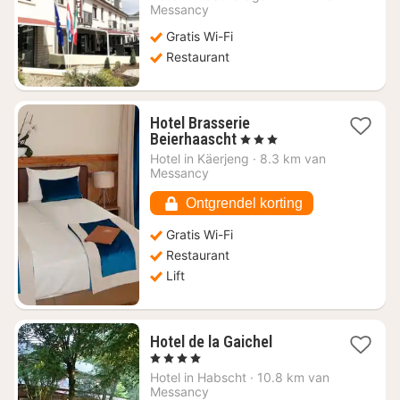
vanaf
Messancy
€
Gratis Wi-Fi
56
Restaurant
Hotel Brasserie
1
Beierhaascht
, 3 Sterren
nacht
Hotel in
Käerjeng
·
8.3 km van
vanaf
Messancy
€
97,08
Ontgrendel korting
Gratis Wi-Fi
Restaurant
Lift
1
Hotel de la Gaichel
nacht
, 4 Sterren
vanaf
Hotel in
Habscht
·
10.8 km van
€
Messancy