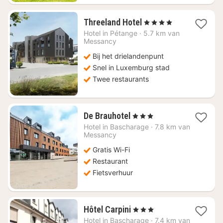
1
Threeland Hotel
, 4 Sterren
nacht
Hotel in
Pétange
·
5.7 km van
vanaf
Messancy
€
Bij het drielandenpunt
129
Snel in Luxemburg stad
Twee restaurants
1
De Brauhotel
, 3 Sterren
nacht
Hotel in
Bascharage
·
7.8 km van
vanaf
Messancy
€
Gratis Wi-Fi
85,64
Restaurant
Fietsverhuur
1
Hôtel Carpini
, 3 Sterren
nacht
Hotel in
Bascharage
·
7.4 km van