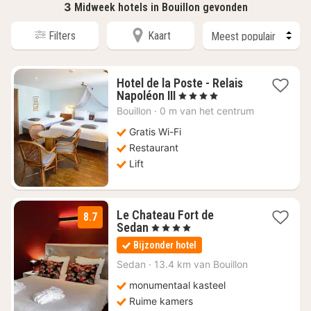
3
Midweek hotels in Bouillon gevonden
Filters
Kaart
Hotel de la Poste - Relais
4
Napoléon III
, 4 Sterren
nachten
Bouillon
·
0 m van het centrum
vanaf
€
Gratis Wi-Fi
139
Restaurant
Lift
Le Chateau Fort de
8.7
4
Sedan
, 4 Sterren
nachten
Bijzonder hotel
vanaf
€
Sedan
·
13.4 km van Bouillon
133,20
monumentaal kasteel
Ruime kamers