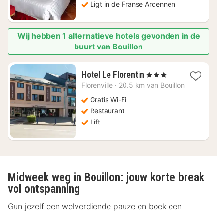
Ligt in de Franse Ardennen
Wij hebben 1 alternatieve hotels gevonden in de
buurt van Bouillon
4
Hotel Le Florentin
, 3 Sterren
nachten
Florenville
·
20.5 km van Bouillon
vanaf
€
Gratis Wi-Fi
188,10
Restaurant
Lift
Midweek weg in Bouillon: jouw korte break
vol ontspanning
Gun jezelf een welverdiende pauze en boek een