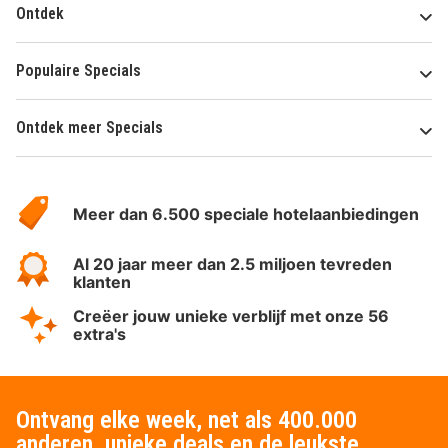
Ontdek
Populaire Specials
Ontdek meer Specials
Over
HotelSpecials
Meer dan 6.500 speciale hotelaanbiedingen
Al 20 jaar meer dan 2.5 miljoen tevreden
klanten
Creëer jouw unieke verblijf met onze 56
extra's
Ontvang elke week, net als 400.000
anderen, unieke deals en de leukste