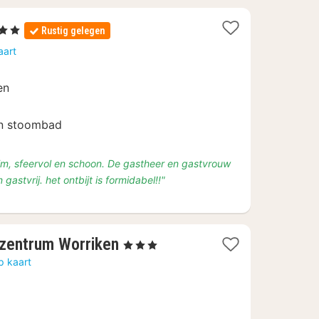
rren
Rustig gelegen
hten
aart
af
en
en stoombad
im, sfeervol en schoon. De gastheer en gastvrouw
 gastvrij. het ontbijt is formidabel!!"
1
tzentrum Worriken
, 3 Sterren
nacht
p kaart
vanaf
€
107,42