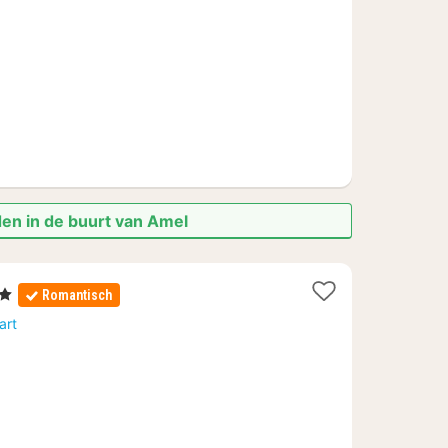
99,77
den in de buurt van Amel
rren
Romantisch
ht
art
af