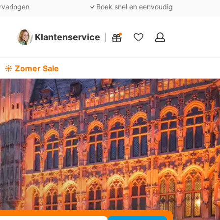
rvaringen
Boek snel en eenvoudig
Klantenservice
Mijn
favorieten
☀️ Zomer Sale