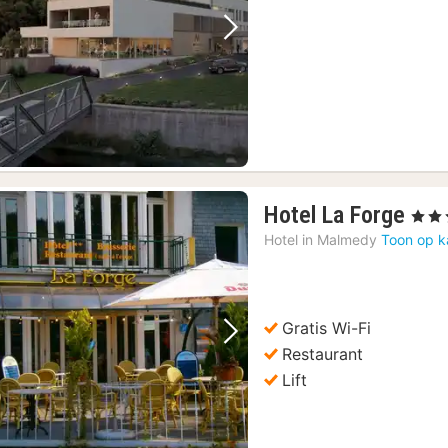
Vorige foto
Volgende foto
1
Hotel La Forge
, 3 Ste
nac
Hotel in
Malmedy
Toon op k
van
€
86,
Gratis Wi-Fi
Vorige foto
Volgende foto
Restaurant
Lift