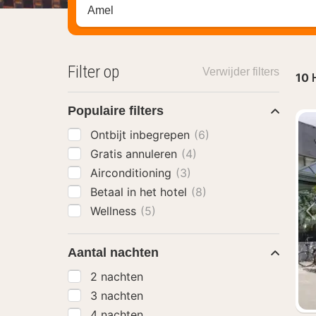
Zoek op hotel, regio of stad
Filter op
Verwijder filters
10
Populaire filters
Ontbijt inbegrepen
(6)
Gratis annuleren
(4)
Airconditioning
(3)
Betaal in het hotel
(8)
Wellness
(5)
Aantal nachten
2 nachten
3 nachten
4 nachten