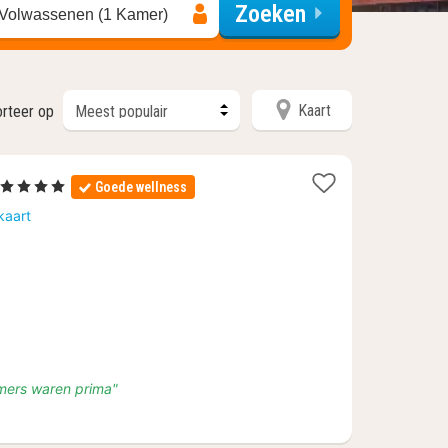
Zoeken
 Volwassenen (1 Kamer)
Kaart
rteer op
1
, 4 Sterren
Goede wellness
nacht
kaart
vanaf
€
165
mers waren prima"