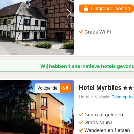
Ontgrendel korting
Vorige foto
Volgende foto
Gratis Wi-Fi
Wij hebben 1 alternatieve hotels gevon
1
Hotel Myrtilles
Voldoende
6.9
, 3 Ste
nac
Hotel in
Vielsalm
Toon op ka
van
€
80
Centraal gelegen
Gratis sauna
Vorige foto
Volgende foto
Wandelen en fietsen