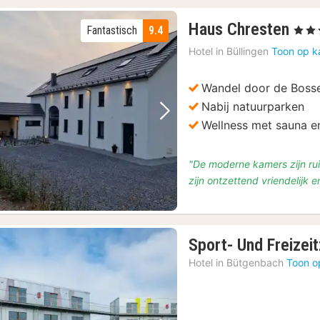
2
Haus Chresten
Fantastisch
9.4
, 4 Ste
nac
Hotel in
Büllingen
Toon op k
van
€
Wandel door de Boss
124
Nabij natuurparken
Vorige foto
Volgende foto
Wellness met sauna 
"De moderne kamers zijn ru
zijn ontzettend vriendelijk en
Sport- Und Freizei
Hotel in
Bütgenbach
Toon o