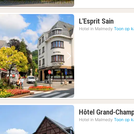
1
L'Esprit Sain
nacht
Hotel in
Malmedy
Toon op k
vanaf
€
95
Vorige foto
Volgende foto
Hôtel Grand-Cham
Hotel in
Malmedy
Toon op k