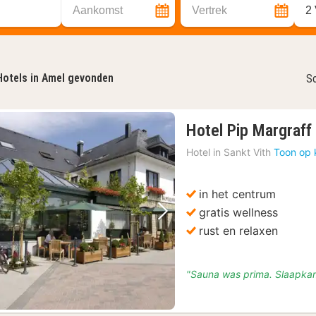
Aankomst
Vertrek
2
Hotels in Amel gevonden
So
Hotel Pip Margraff
Hotel in
Sankt Vith
Toon op 
in het centrum
gratis wellness
Vorige foto
Volgende foto
rust en relaxen
"Sauna was prima. Slaapka