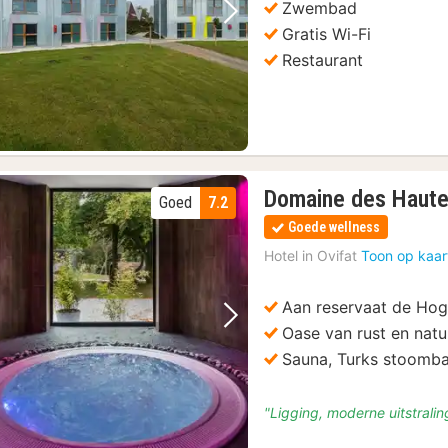
Zwembad
Vorige foto
Volgende foto
Gratis Wi-Fi
Restaurant
Domaine des Haute
Goed
7.2
Goede wellness
Hotel in
Ovifat
Toon op kaar
Aan reservaat de Ho
Vorige foto
Volgende foto
Oase van rust en natu
Sauna, Turks stoomb
"Ligging, moderne uitstraling