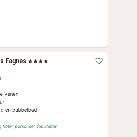
1
s Fagnes
, 4 Sterren
nacht
vanaf
t
€
159
ge Venen
ur
ad en bubbelbad
 hotel, personeel, faciliteiten."