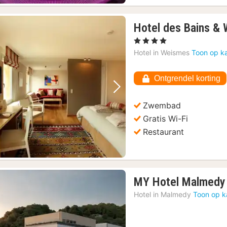
Hotel des Bains & 
, 4 Sterren
Hotel in
Weismes
Toon op k
Ontgrendel korting
Vorige foto
Volgende foto
Zwembad
Gratis Wi-Fi
Restaurant
MY Hotel Malmedy
Hotel in
Malmedy
Toon op k