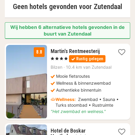
Geen hotels gevonden voor
Zutendaal
Wij hebben 6 alternatieve hotels gevonden in de
buurt van Zutendaal
1
Martin's Rentmeesterij
8.8
nacht
, 4 Sterren
Rustig gelegen
vanaf
€
Bilzen
·
10.4 km van Zutendaal
148
Mooie fietsroutes
Wellness & binnenzwembad
Authentieke binnentuin
Wellness:
Zwembad • Sauna •
Turks stoombad • Rustruimte
"Het zwembad en welness."
Hotel de Boskar