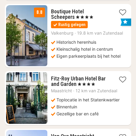
Boutique Hotel
8.8
1
Scheepers
, 4 Sterren
nacht
Rustig gelegen
vanaf
€
Valkenburg
·
19.8 km van Zutendaal
179,95
Historisch herenhuis
Kleinschalig hotel in centrum
Eigen parkeerplaats bij het hotel
Fitz-Roy Urban Hotel Bar
1
and Garden
, 4 Sterren
nacht
Maastricht
·
12 km van Zutendaal
vanaf
€
Toplocatie in het Statenkwartier
189,26
Binnentuin
Gezellige bar en café