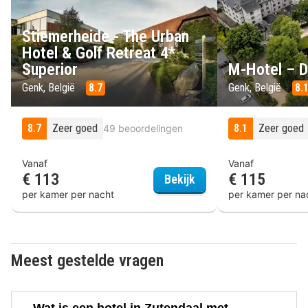
Stiemerheide - The Urban
Hotel & Golf Retreat 4*
Superior
M-Hotel – D
Genk, België
8.7
Genk, België
8.
8.7
Zeer goed
8.1
Zeer goed
49 beoordelingen
Vanaf
Vanaf
€ 113
€ 115
Stiemerheide - The Urb
Bekijk
per kamer per nacht
per kamer per na
Meest gestelde vragen
Wat is een hotel in Zutendaal met