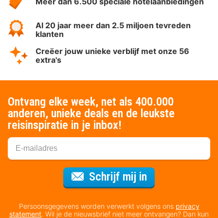
Meer dan 6.500 speciale hotelaanbiedingen
Al 20 jaar meer dan 2.5 miljoen tevreden
klanten
Creëer jouw unieke verblijf met onze 56
extra's
Ontvang elke week, net als 400.000
anderen, unieke deals en de leukste
reisinspiratie in je inbox!
Voor de nieuws
Schrijf mij in
Persoonsgegevens worden verwerkt volgens ons
privacy
statement
. Wil je de nieuwsbrief niet meer ontvangen? Dan kun