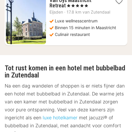
Van Oys Maastricht
1
Retreat
, 5 Sterren
nacht
Eijsden
·
17.8 km van Zutendaal
vanaf
€
Luxe wellnesscentrum
1128,87
Binnen 15 minuten in Maastricht
Culinair restaurant
Tot rust komen in een hotel met bubbelbad
in Zutendaal
Na een dag wandelen of shoppen is er niets fijner dan
een hotel met bubbelbad in Zutendaal. De warme jets
van een kamer met bubbelbad in Zutendaal zorgen
voor pure ontspanning. Veel van deze kamers zijn
ingericht als een
luxe hotelkamer
met jacuzzi® of
bubbelbad in Zutendaal, met aandacht voor comfort