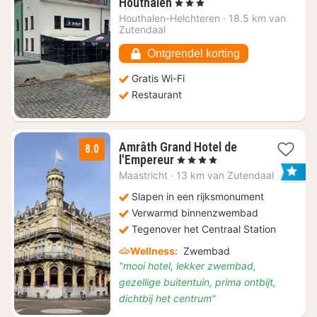
1
Houthalen
, 3 Sterren
nacht
Houthalen-Helchteren
·
18.5 km van
vanaf
Zutendaal
€
192,86
Ontgrendel korting
Gratis Wi-Fi
Restaurant
Amrâth Grand Hotel de
8.0
1
l'Empereur
, 4 Sterren
nacht
Maastricht
·
13 km van Zutendaal
vanaf
€
Slapen in een rijksmonument
165,46
Verwarmd binnenzwembad
Tegenover het Centraal Station
Wellness:
Zwembad
"mooi hotel, lekker zwembad,
gezellige buitentuin, prima ontbijt,
dichtbij het centrum"