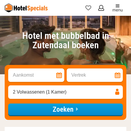
menu
Mijn
favorieten
Hotel met bubbelbad in
Zutendaal boeken
Aankomst
Vertrek
2 Volwassenen (1 Kamer)
Zoeken