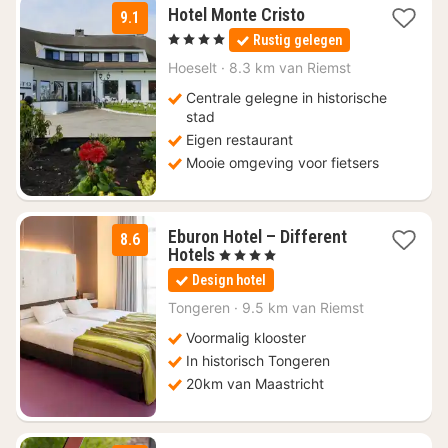
1
Hotel Monte Cristo
9.1
nacht
, 4 Sterren
Rustig gelegen
vanaf
€
Hoeselt
·
8.3 km van Riemst
130
Centrale gelegne in historische
stad
Eigen restaurant
Mooie omgeving voor fietsers
Eburon Hotel – Different
8.6
1
Hotels
, 4 Sterren
nacht
Design hotel
vanaf
€
Tongeren
·
9.5 km van Riemst
99
Voormalig klooster
In historisch Tongeren
20km van Maastricht