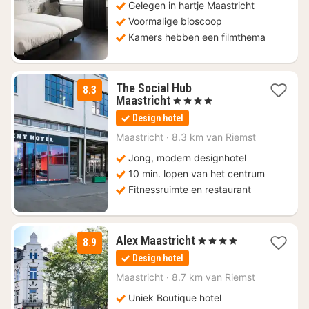
Gelegen in hartje Maastricht
Voormalige bioscoop
Kamers hebben een filmthema
The Social Hub
8.3
1
Maastricht
, 4 Sterren
nacht
Design hotel
vanaf
€
Maastricht
·
8.3 km van Riemst
94
Jong, modern designhotel
10 min. lopen van het centrum
Fitnessruimte en restaurant
1
Alex Maastricht
, 4 Sterren
8.9
nacht
Design hotel
vanaf
€
Maastricht
·
8.7 km van Riemst
88
Uniek Boutique hotel