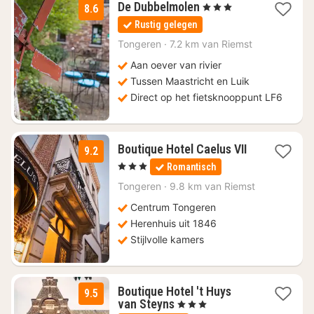
2
De Dubbelmolen
, 3 Sterren
8.6
nachten
Rustig gelegen
vanaf
€
Tongeren
·
7.2 km van Riemst
143
Aan oever van rivier
Tussen Maastricht en Luik
Direct op het fietsknooppunt LF6
1
Boutique Hotel Caelus VII
9.2
nacht
, 3 Sterren
Romantisch
vanaf
€
Tongeren
·
9.8 km van Riemst
132
Centrum Tongeren
Herenhuis uit 1846
Stijlvolle kamers
Boutique Hotel 't Huys
9.5
1
van Steyns
, 3 Sterren