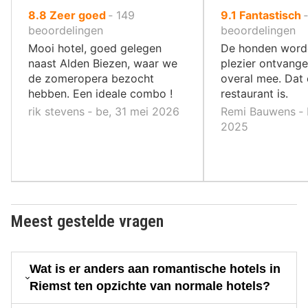
uit
uit
8.8
Zeer goed
‐
149
9.1
Fantastisch
10
10
beoordelingen
beoordelingen
,
,
Mooi hotel, goed gelegen
De honden worde
naast Alden Biezen, waar we
plezier ontvang
de zomeropera bezocht
overal mee. Dat 
hebben. Een ideale combo !
restaurant is.
rik stevens ‐ be, 31 mei 2026
Remi Bauwens ‐ 
2025
Meest gestelde vragen
Wat is er anders aan romantische hotels in
Riemst ten opzichte van normale hotels?