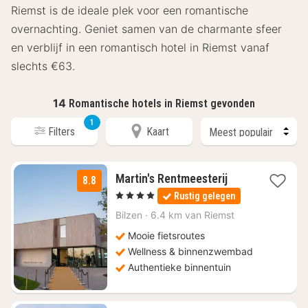
Riemst is de ideale plek voor een romantische
overnachting. Geniet samen van de charmante sfeer
en verblijf in een romantisch hotel in Riemst vanaf
slechts €63.
14
Romantische hotels in Riemst gevonden
1
Filters
Kaart
1
Martin's Rentmeesterij
8.8
nacht
, 4 Sterren
Rustig gelegen
vanaf
€
Bilzen
·
6.4 km van Riemst
123
Mooie fietsroutes
Wellness & binnenzwembad
Authentieke binnentuin