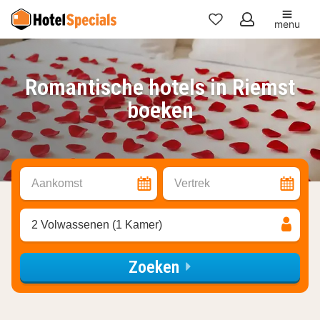
menu
Mijn
favorieten
Romantische hotels in Riemst
boeken
Aankomst
Vertrek
2 Volwassenen (1 Kamer)
Zoeken