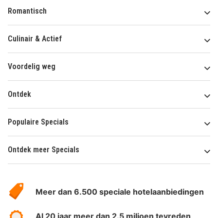
Romantisch
Culinair & Actief
Voordelig weg
Ontdek
Populaire Specials
Ontdek meer Specials
Over
HotelSpecials
Meer dan 6.500 speciale hotelaanbiedingen
Al 20 jaar meer dan 2.5 miljoen tevreden