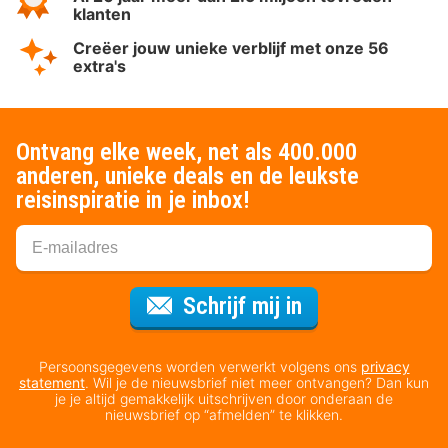
klanten
Creëer jouw unieke verblijf met onze 56
extra's
Ontvang elke week, net als 400.000
anderen, unieke deals en de leukste
reisinspiratie in je inbox!
Voor de nieuws
Schrijf mij in
Persoonsgegevens worden verwerkt volgens ons
privacy
statement
. Wil je de nieuwsbrief niet meer ontvangen? Dan kun
je je altijd gemakkelijk uitschrijven door onderaan de
nieuwsbrief op “afmelden” te klikken.