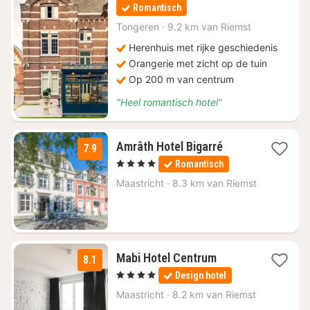
nacht
Romantisch
vanaf
€
Tongeren
·
9.2 km van Riemst
132
Herenhuis met rijke geschiedenis
Orangerie met zicht op de tuin
Op 200 m van centrum
"Heel romantisch hotel"
1
Amrâth Hotel Bigarré
7.9
nacht
, 4 Sterren
Romantisch
vanaf
€
Maastricht
·
8.3 km van Riemst
86,90
1
Mabi Hotel Centrum
8.1
nacht
, 4 Sterren
Design hotel
vanaf
€
Maastricht
·
8.2 km van Riemst
91,77