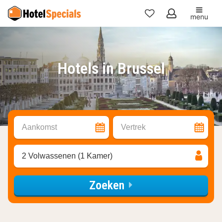
menu
Mijn
favorieten
Hotels in Brussel
Aankomst
Vertrek
2 Volwassenen (1 Kamer)
Zoeken