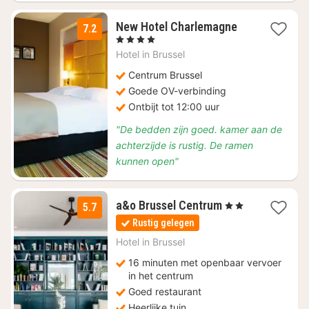
1
New Hotel Charlemagne
7.2
nacht
, 4 Sterren
vanaf
Hotel in
Brussel
€
92
Centrum Brussel
Goede OV-verbinding
Ontbijt tot 12:00 uur
"De bedden zijn goed. kamer aan de
achterzijde is rustig. De ramen
kunnen open"
2
a&o Brussel Centrum
, 2 Sterren
5.7
nachten
Rustig gelegen
vanaf
€
Hotel in
Brussel
105,67
16 minuten met openbaar vervoer
in het centrum
Goed restaurant
Heerlijke tuin