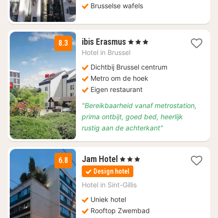
Brusselse wafels
1
ibis Erasmus
, 3 Sterren
8.3
nacht
Hotel in
Brussel
vanaf
€
Dichtbij Brussel centrum
85
Metro om de hoek
Eigen restaurant
"Bereikbaarheid vanaf metrostation,
prima ontbijt, goed bed, heerlijk
rustig aan de achterkant"
1
Jam Hotel
, 3 Sterren
6.8
nacht
Design hotel
vanaf
€
Hotel in
Sint-Gillis
72,49
Uniek hotel
Rooftop Zwembad