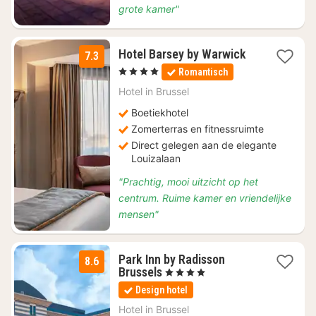
grote kamer"
1
Hotel Barsey by Warwick
7.3
nacht
, 4 Sterren
Romantisch
vanaf
€
Hotel in
Brussel
108
Boetiekhotel
Zomerterras en fitnessruimte
Direct gelegen aan de elegante
Louizalaan
"Prachtig, mooi uitzicht op het
centrum. Ruime kamer en vriendelijke
mensen"
Park Inn by Radisson
8.6
1
Brussels
, 4 Sterren
nacht
Design hotel
vanaf
€
Hotel in
Brussel