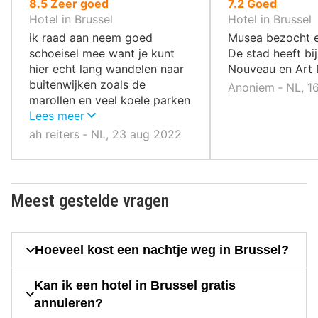
uit
uit
8.5
Zeer goed
7.2
Goed
10
10
Hotel in Brussel
Hotel in Brussel
,
,
ik raad aan neem goed
Musea bezocht 
schoeisel mee want je kunt
De stad heeft bi
hier echt lang wandelen naar
Nouveau en Art 
buitenwijken zoals de
Anoniem ‐ NL, 1
marollen en veel koele parken
met veel bankjes overal als je
Lees meer
van choppen en eten houd
ah reiters ‐ NL, 23 aug 2022
dikke vette 10.veel oude
staatjes zoeken is hier een
must hartelijk dank hotel
specials voor deze
Meest gestelde vragen
onvergetelijke 6 dagen in
brussel en cach betalen bij
hotel prima mogelijk dus geen
Hoeveel kost een nachtje weg in Brussel?
gezeur met credietcards.ik
kijk uit voor de volgende
Kan ik een hotel in Brussel gratis
ronde met jullie
annuleren?