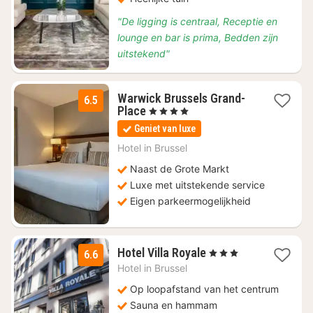
"De ligging is centraal, Receptie en
lounge en bar is prima, Bedden zijn
uitstekend"
Warwick Brussels Grand-
6.5
1
Place
, 4 Sterren
nacht
Geniet van luxe
vanaf
€
Hotel in
Brussel
155
Naast de Grote Markt
Luxe met uitstekende service
Eigen parkeermogelijkheid
1
Hotel Villa Royale
, 3 Sterren
6.6
nacht
Hotel in
Brussel
vanaf
€
Op loopafstand van het centrum
85
Sauna en hammam