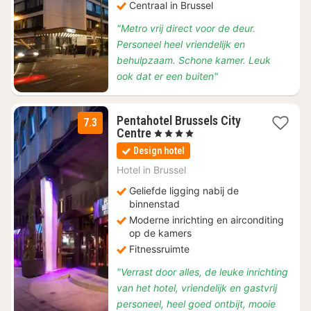
Centraal in Brussel
"Metro vrij direct voor de deur.
Personeel heel vriendelijk en
behulpzaam. Schone kamer. Leuk
ook dat er een buiten"
Pentahotel Brussels City
7.3
1
Centre
, 4 Sterren
nacht
Design hotel
vanaf
€
Hotel in
Brussel
90,10
Geliefde ligging nabij de
binnenstad
Moderne inrichting en airconditing
op de kamers
Fitnessruimte
"Verrast door alles, de leuke inrichting
van het hotel, vriendelijk en gastvrij
personeel, heel goed ontbijt, mooie