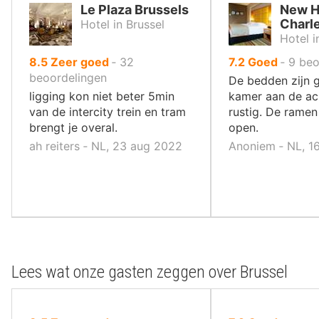
Le Plaza Brussels
New H
Charl
Hotel in Brussel
Hotel i
uit
uit
8.5
Zeer goed
‐
32
7.2
Goed
‐
9
beo
10
10
beoordelingen
De bedden zijn 
,
,
ligging kon niet beter 5min
kamer aan de ach
van de intercity trein en tram
rustig. De rame
brengt je overal.
open.
ah reiters ‐ NL, 23 aug 2022
Anoniem ‐ NL, 1
Lees wat onze gasten zeggen over Brussel