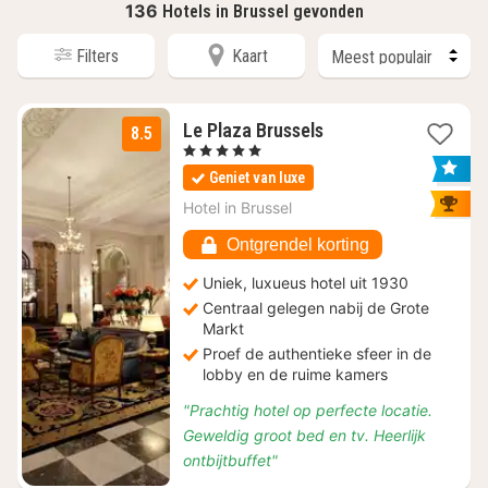
136
Hotels in Brussel gevonden
Filters
Kaart
1
Le Plaza Brussels
8.5
nacht
, 5 Sterren
vanaf
Geniet van luxe
€
159
Hotel in
Brussel
Ontgrendel korting
Uniek, luxueus hotel uit 1930
Centraal gelegen nabij de Grote
Markt
Proef de authentieke sfeer in de
lobby en de ruime kamers
"Prachtig hotel op perfecte locatie.
Geweldig groot bed en tv. Heerlijk
ontbijtbuffet"