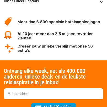
Ontdek meer Specials
Over
HotelSpecials
Meer dan 6.500 speciale hotelaanbiedingen
Al 20 jaar meer dan 2.5 miljoen tevreden
klanten
Creëer jouw unieke verblijf met onze 56
extra's
Ontvang elke week, net als 400.000
anderen, unieke deals en de leukste
reisinspiratie in je inbox!