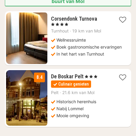
buurt van Mol
1
Corsendonk Turnova
nacht
, 4 Sterren
vanaf
Turnhout
·
19 km van Mol
€
119,82
Wellnessruimte
Boek gastronomische ervaringen
In het hart van Turnhout
1
De Boskar Pelt
, 3 Sterren
8.4
nacht
Culinair genieten
vanaf
€
Pelt
·
21.6 km van Mol
150
Historisch herenhuis
Nabij Lommel
Mooie omgeving