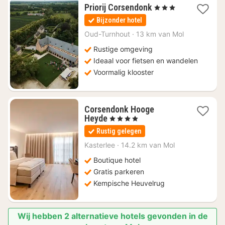
1
Priorij Corsendonk
, 3 Sterren
nacht
Bijzonder hotel
vanaf
€
Oud-Turnhout
·
13 km van Mol
106,59
Rustige omgeving
Ideaal voor fietsen en wandelen
Voormalig klooster
Corsendonk Hooge
1
Heyde
, 4 Sterren
nacht
Rustig gelegen
vanaf
€
Kasterlee
·
14.2 km van Mol
110,21
Boutique hotel
Gratis parkeren
Kempische Heuvelrug
Wij hebben 2 alternatieve hotels gevonden in de