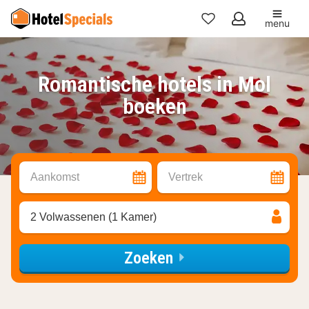
menu
Mijn
favorieten
Romantische hotels in Mol
boeken
Aankomst
Vertrek
2 Volwassenen (1 Kamer)
Zoeken