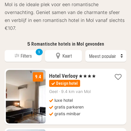
Mol is de ideale plek voor een romantische
overnachting. Geniet samen van de charmante sfeer
en verblijf in een romantisch hotel in Mol vanaf slechts
€107.
5
Romantische hotels in Mol gevonden
1
Filters
Kaart
1
Hotel Verlooy
, 4 Sterren
9.4
nacht
Design hotel
vanaf
€
Geel
·
9.4 km van Mol
193
luxe hotel
gratis parkeren
gratis minibar