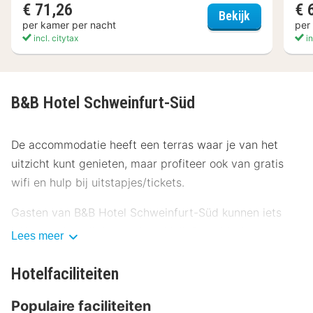
€ 71,26
€ 
Boardinghous
Bekijk
per kamer per nacht
per
incl. citytax
in
B&B Hotel Schweinfurt-Süd
De accommodatie heeft een terras waar je van het
uitzicht kunt genieten, maar profiteer ook van gratis
wifi en hulp bij uitstapjes/tickets.
Gasten van B&B Hotel Schweinfurt-Süd kunnen iets
lekkers halen bij de snackbar/deli. Bestel je favoriete
Lees meer
drankje in een bar/lounge. Op weekdagen wordt tegen
betaling een ontbijtbuffet geserveerd van 06.30 uur
Hotelfaciliteiten
tot 10.00 uur.
Populaire faciliteiten