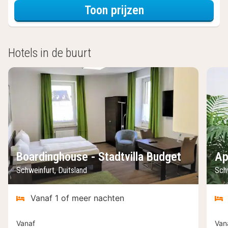
voor Tweeperso
Toon prijzen
Hotels in de buurt
Boardinghouse - Stadtvilla Budget
Ap
Schweinfurt, Duitsland
Schw
Vanaf 1 of meer nachten
Vanaf
Van