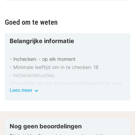
Goed om te weten
Belangrijke informatie
- Inchecken: - op elk moment
- Minimale leeftijd om in te checken: 18
- Incheckinstructies:
Afhankelijk van het accommodatiebeleid kan voor
Belangrijke
Lees meer
extra personen een toeslag in rekening worden
informatie
gebracht.
Bij het inchecken dien je mogelijk een erkend
identiteitsbewijs met foto en een creditcard,
pinpas of borgsom in contanten te verstrekken
Nog geen beoordelingen
voor incidentele kosten.