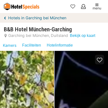
menu
Mijn
Hotels in Garching bei München
favorieten
B&B Hotel München-Garching
Garching bei München
Duitsland
Bekijk op kaart
Kamers
Faciliteiten
Hotelinformatie