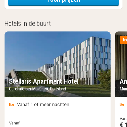
Hotels in de buurt
I
Stellaris Apartment Hotel
Am
Garching bei München, Duitsland
Mün
Vanaf 1 of meer nachten
Van
Vanaf
€ 