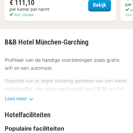
€ 111,10
Stellaris Ap
per
Bekijk
per kamer per nacht
in
incl. citytax
excl
B&B Hotel München-Garching
Profiteer van de handige voorzieningen zoals gratis
wifi en een automaat.
Dagelijks kun je tegen betaling genieten van een lekker
ontbijtbuffet, dat geserveerd wordt van 06.30 uur tot
09.30 uur.
Lees meer
Enkele van de voorzieningen zijn een lift en een
Hotelfaciliteiten
automaat. Ter plaatse heb je gratis parkeerplaatsen.
Populaire faciliteiten
Overnacht in één van de 83 kamers met een