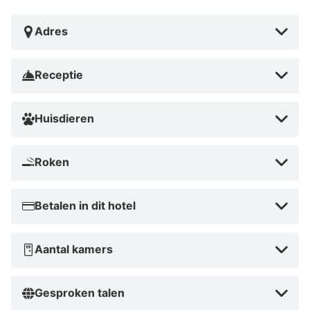
Met een verblijf bij B&B Hotel München-Garching in
Garching bevind je je op 10 min. rijden van Allianz
Adres
Arena en Englischer Garten. Dit hotel ligt op 13,1 km
van BMW Welt en op 13,2 km van Olympisch Park.
Receptie
In Garching
Huisdieren
Roken
Betalen in dit hotel
Aantal kamers
Gesproken talen