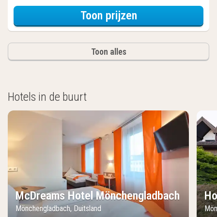
voor Tweeperso
Toon prijzen
Toon alles
Hotels in de buurt
McDreams Hotel Mönchengladbach
Ho
Mönchengladbach, Duitsland
Mön