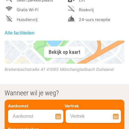
Gratis Wi-Fi
Rookvrij
Huisdiervrij
24-uurs receptie
Alle faciliteiten
Bekijk op kaart
Breitenbachstraße 41
41065
Mönchengladbach
Duitsland
Wanneer wil je weg?
Aankomst
Vertrek
Aankomst
Vertrek