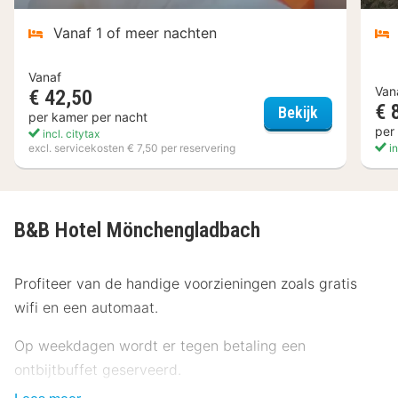
Vanaf 1 of meer nachten
Vanaf
Van
€ 42,50
€ 
McDreams H
Bekijk
per kamer per nacht
per
incl. citytax
excl. servicekosten € 7,50 per reservering
in
B&B Hotel Mönchengladbach
Profiteer van de handige voorzieningen zoals gratis
wifi en een automaat.
Op weekdagen wordt er tegen betaling een
ontbijtbuffet geserveerd.