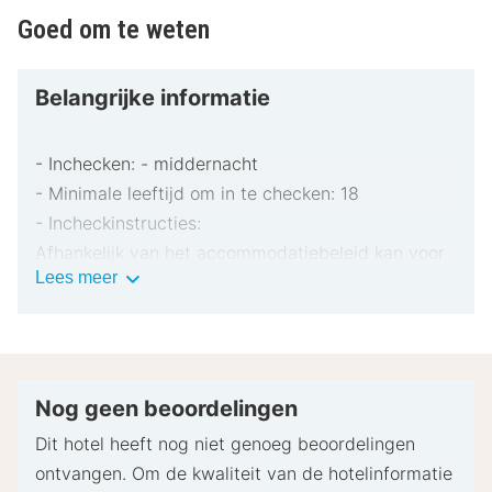
Cross Church en op 5,1 km van Royal Waterloo Golf
Goed om te weten
Club.
Vlak bij de luchthaven
Belangrijke informatie
- Inchecken: - middernacht
- Minimale leeftijd om in te checken: 18
- Incheckinstructies:
Afhankelijk van het accommodatiebeleid kan voor
Belangrijke
Lees meer
extra personen een toeslag in rekening worden
informatie
gebracht.
Bij het inchecken dien je mogelijk een erkend
identiteitsbewijs met foto en een creditcard,
pinpas of borgsom in contanten te verstrekken
Nog geen beoordelingen
voor incidentele kosten.
Dit hotel heeft nog niet genoeg beoordelingen
Speciale verzoeken worden onder voorbehoud van
ontvangen. Om de kwaliteit van de hotelinformatie
beschikbaarheid bij het inchecken ingewilligd.