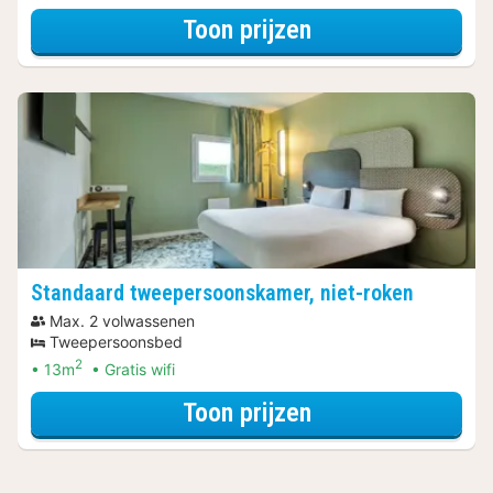
voor Standaard T
Toon prijzen
Standaard tweepersoonskamer, niet-roken
Max. 2 volwassenen
Tweepersoonsbed
2
13m
Gratis wifi
voor Standaard t
Toon prijzen