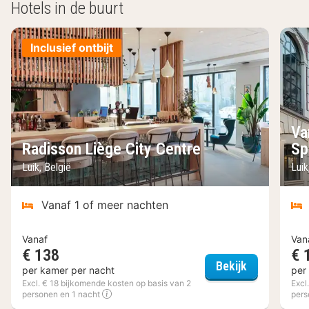
Hotels in de buurt
Inclusief ontbijt
Va
Radisson Liège City Centre
Sp
Luik, België
Luik
Vanaf 1 of meer nachten
Vanaf
Van
€ 138
€ 
Radisson Li
Bekijk
per kamer per nacht
per
Excl. € 18 bijkomende kosten op basis van 2
Excl
personen en 1 nacht
pers