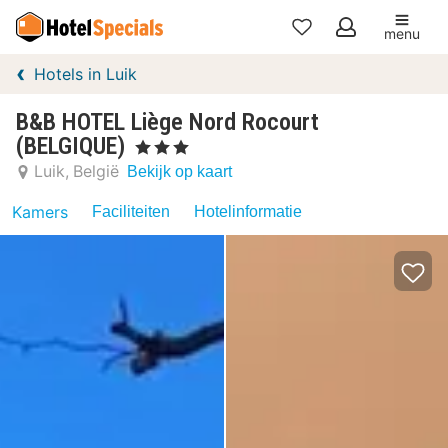
menu
Mijn
Hotels in Luik
favorieten
B&B HOTEL Liège Nord Rocourt
(BELGIQUE)
, 3 Sterren
Luik
België
Bekijk op kaart
Kamers
Faciliteiten
Hotelinformatie