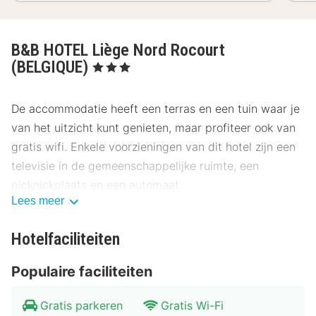
B&B HOTEL Liège Nord Rocourt
(BELGIQUE)
, 3 Sterren
De accommodatie heeft een terras en een tuin waar je
van het uitzicht kunt genieten, maar profiteer ook van
gratis wifi. Enkele voorzieningen van dit hotel zijn een
televisie in de gemeenschappelijke ruimte, een
picknickplaats en een automaat.
Lees meer
Gasten van B&B HOTEL Liège Nord Rocourt
(BELGIQUE) kunnen iets lekkers halen bij de
Hotelfaciliteiten
snackbar/deli. Op weekdagen wordt er tegen betaling
Populaire faciliteiten
een ontbijtbuffet geserveerd.
Hotelstars Union kent in België een officiële
Gratis parkeren
Gratis Wi-Fi