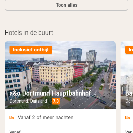
Toon alles
Hotels in de buurt
Inclusief ontbijt
I
a&o Dortmund Hauptbahnhof
Ba
Dortmund, Duitsland
7.0
Dor
Vanaf 2 of meer nachten
Vanaf
Van