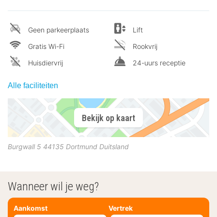
Geen parkeerplaats
Lift
Gratis Wi-Fi
Rookvrij
Huisdiervrij
24-uurs receptie
Alle faciliteiten
Bekijk op kaart
Burgwall 5
44135
Dortmund
Duitsland
Wanneer wil je weg?
Aankomst
Vertrek