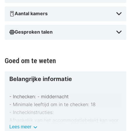
Aantal kamers
Gesproken talen
Goed om te weten
Belangrijke informatie
- Inchecken: - middernacht
- Minimale leeftijd om in te checken: 18
- Incheckinstructies:
Afhankelijk van het accommodatiebeleid kan voor
Belangrijke
Lees meer
extra personen een toeslag in rekening worden