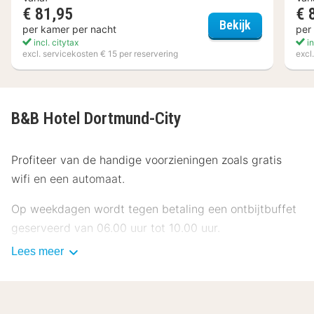
€ 81,95
€ 
a&o Dortmu
Bekijk
per kamer per nacht
per
incl. citytax
in
excl. servicekosten € 15 per reservering
excl
B&B Hotel Dortmund-City
Profiteer van de handige voorzieningen zoals gratis
wifi en een automaat.
Op weekdagen wordt tegen betaling een ontbijtbuffet
geserveerd van 06.00 uur tot 10.00 uur.
Lees meer
Enkele van de voorzieningen zijn een 24-uurs receptie,
een lift en een automaat. Ter plaatse heb je
parkeerplaatsen.