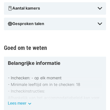
Aantal kamers
Gesproken talen
Goed om te weten
Belangrijke informatie
- Inchecken: - op elk moment
- Minimale leeftijd om in te checken: 18
- Incheckinstructies:
Afhankelijk van het accommodatiebeleid kan voor
Belangrijke
Lees meer
extra personen een toeslag in rekening worden
informatie