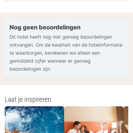
gebracht.
Bij het inchecken dien je mogelijk een erkend
identiteitsbewijs met foto en een creditcard,
pinpas of borgsom in contanten te verstrekken
Nog geen beoordelingen
voor incidentele kosten.
Dit hotel heeft nog niet genoeg beoordelingen
Speciale verzoeken worden onder voorbehoud van
ontvangen. Om de kwaliteit van de hotelinformatie
beschikbaarheid bij het inchecken ingewilligd.
te waarborgen, berekenen we alleen een
Hiervoor kunnen extra kosten in rekening worden
gemiddeld cijfer wanneer er genoeg
gebracht. Speciale verzoeken kunnen niet worden
beoordelingen zijn.
gegarandeerd.
Deze accommodatie accepteert creditcards,
pinpassen en contante betalingen.
Laat je inspireren
- Speciale instructies:
De receptie is op de volgende tijden geopend:
Maandag - zondag: 07.00 uur - 11.00 uur