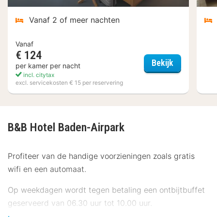
Vanaf 2 of meer nachten
Vanaf
€ 124
Landgastho
Bekijk
per kamer per nacht
incl. citytax
excl. servicekosten € 15 per reservering
B&B Hotel Baden-Airpark
Profiteer van de handige voorzieningen zoals gratis
wifi en een automaat.
Op weekdagen wordt tegen betaling een ontbijtbuffet
geserveerd van 06.30 uur tot 10.00 uur.