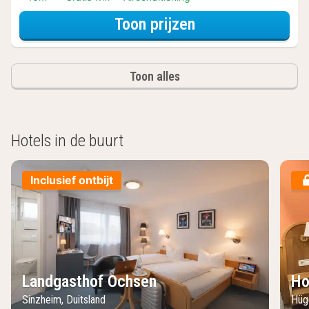
voor Tweeperso
Toon prijzen
Toon alles
Hotels in de buurt
Inclusief ontbijt
Landgasthof Ochsen
Ho
Sinzheim, Duitsland
Hüg