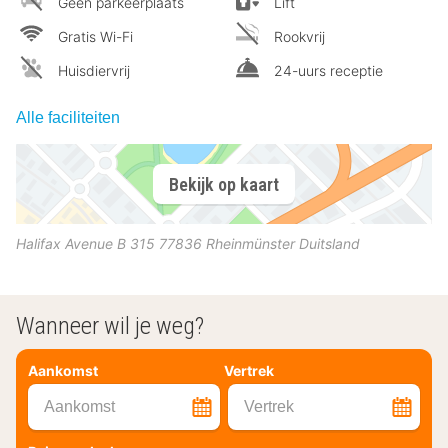
Geen parkeerplaats
Lift
Gratis Wi-Fi
Rookvrij
Huisdiervrij
24-uurs receptie
Alle faciliteiten
Bekijk op kaart
Halifax Avenue B 315
77836
Rheinmünster
Duitsland
Wanneer wil je weg?
Aankomst
Vertrek
Aankomst
Vertrek