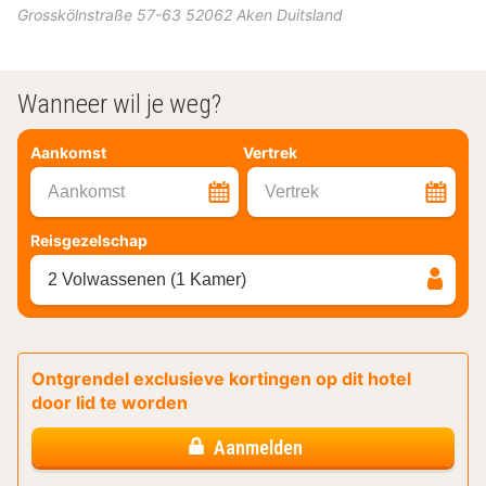
Grosskölnstraße 57-63
52062
Aken
Duitsland
Wanneer wil je weg?
Aankomst
Vertrek
Aankomst
Vertrek
Reisgezelschap
2 Volwassenen (1 Kamer)
Ontgrendel exclusieve kortingen op dit hotel
door lid te worden
Aanmelden