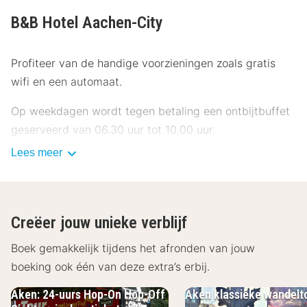
B&B Hotel Aachen-City
Profiteer van de handige voorzieningen zoals gratis
wifi en een automaat.
Op weekdagen wordt tegen betaling een ontbijtbuffet
geserveerd van 06.30 uur tot 10.00 uur.
Lees meer
Enkele van de voorzieningen zijn een snelle
incheckservice, een snelle uitcheckservice en een 24-
uurs receptie. Ter plaatse heb je parkeerplaatsen.
Creëer jouw unieke verblijf
Doe of je thuis bent in één van de 144
klimaatgeregelde kamers met een flatscreentelevisie.
Boek gemakkelijk tijdens het afronden van jouw
Er is gratis wifi op de kamer als je op het internet wilt
boeking ook één van deze extra’s erbij.
surfen. Badkamers hebben een douche en haardrogers.
Aken: 24-uurs Hop-On Hop-Off
Aken klassieke wandelt
Bij de voorzieningen horen een bureau en de kamers