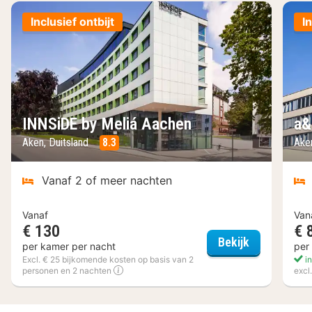
Inclusief ontbijt
I
INNSiDE by Meliá Aachen
a&
Aken, Duitsland
8.3
Ake
Vanaf 2 of meer nachten
Vanaf
Van
€ 130
€ 
INNSiDE by 
Bekijk
per kamer per nacht
per
Excl. € 25 bijkomende kosten op basis van 2
in
personen en 2 nachten
excl