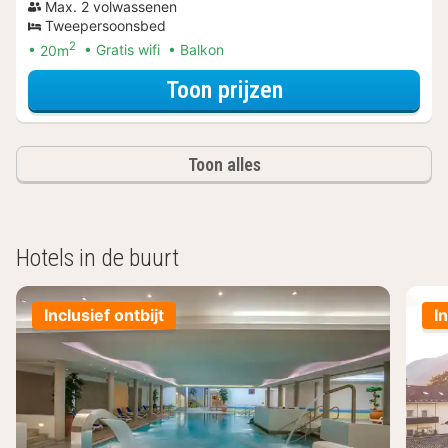
Max. 2 volwassenen
Tweepersoonsbed
2
20m
Gratis wifi
Balkon
voor Comfort ka
Toon prijzen
Toon alles
Hotels in de buurt
Inclusief ontbijt
I