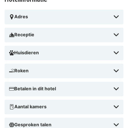
Garmisch-Classic. Dit hotel met een spa ligt op 6,2 km
van Wintersportplaats Garmisch-Partenkirchen en op
Adres
8,7 km van Olympic Hill.
Dicht bij Kreuzeckbahn
Receptie
Huisdieren
Roken
Betalen in dit hotel
Aantal kamers
Gesproken talen