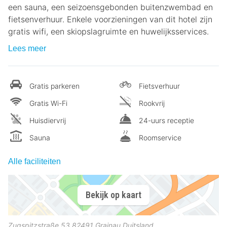
een sauna, een seizoensgebonden buitenzwembad en
fietsenverhuur. Enkele voorzieningen van dit hotel zijn
gratis wifi, een skiopslagruimte en huwelijksservices.
Lees meer
Gratis parkeren
Fietsverhuur
Gratis Wi-Fi
Rookvrij
Huisdiervrij
24-uurs receptie
Sauna
Roomservice
Alle faciliteiten
Bekijk op kaart
Zugspitzstraße 53
82491
Grainau
Duitsland