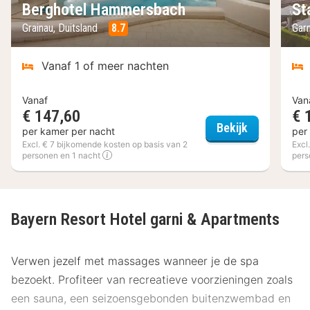
Berghotel Hammersbach
St
Grainau, Duitsland
8.7
Gar
Vanaf 1 of meer nachten
Vanaf
Van
€ 147,60
€ 
Berghotel 
Bekijk
per kamer per nacht
per
Excl. € 7 bijkomende kosten op basis van 2
Excl
personen en 1 nacht
pers
Bayern Resort Hotel garni & Apartments
Verwen jezelf met massages wanneer je de spa
bezoekt. Profiteer van recreatieve voorzieningen zoals
een sauna, een seizoensgebonden buitenzwembad en