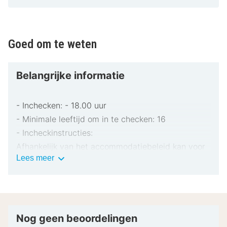
Goed om te weten
Belangrijke informatie
- Inchecken: - 18.00 uur
- Minimale leeftijd om in te checken: 16
- Incheckinstructies:
Afhankelijk van het accommodatiebeleid kan voor
Belangrijke
Lees meer
extra personen een toeslag in rekening worden
informatie
gebracht.
Tijdens het inchecken dien je mogelijk een erkend
identiteitsbewijs met foto en een borgsom in
contanten te verstrekken voor incidentele kosten.
Nog geen beoordelingen